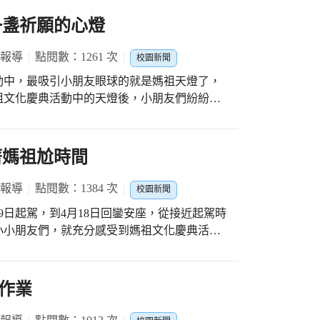
畫一盞祈願的心燈
 報導
點閱數：1261 次
校園新聞
動中，最吸引小朋友眼球的就是媽祖天燈了，
祖文化慶典活動中的天燈後，小朋友們紛紛對
大甲區文昌國小利用彈性課程「成語教學」主
境活動，化身為製作小天燈的成語小達人。結
，小朋友們首先知道了，天燈的結構有側身的
著媽祖尬時間
。 開始製作天燈前，透過「天燈的由來」與
識了施放天燈的活動，是從古代報平安的典
 報導
點閱數：1384 次
校園新聞
，如同這次大甲媽祖文化節所施放的天燈，天
月9日起駕，到4月18日回鑾安座，從接近起駕時
調雨順」、「國泰民安」四句祈願的成語，就
小小朋友們，就充分感受到媽祖文化慶典活動
 課堂上小朋友們也舉一反三，說出了祈福的
進香的主題是「承諾」，一如大甲媽每年劃出
，接著就開始製作天燈囉！順應大甲媽祖文化
不同區域的信眾們齊心繞境，一同前往新港奉
祖的主形象與作者姓名落款；第二面呼應「天
時間」，也就是「承諾」與「勇敢」所帶出順
作業
朋友們，畫上了龍和雨的創意畫；第三面寫上
 在媽祖起駕前的二年級閩南語「時間」學習
次遶境主題「承諾」，小朋友們畫出省水節能
小朋友們同時進行了閩南語的「繞境開箱