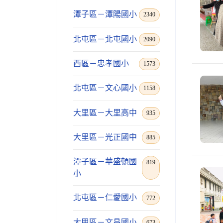
潭子區－潭陽國小
2340
北屯區－北屯國小
2090
西區－忠孝國小
1573
北屯區－文心國小
1158
大里區－大里高中
935
大里區－光正國中
885
潭子區－華盛頓國
819
小
北屯區－仁愛國小
772
大甲區－文昌國小
673