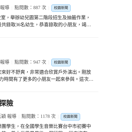
樣，就是一幅美好的作品。 #大甲區文昌國
了一個杯墊和明信片，我非常高興。我的筆友
每隻動物被批評時，都會直覺地來為自己解釋
 報導
點閱數：887 次
校園新聞
溫度會產生一圈白圈，所以我很需要杯墊，我
己的特點，或其實是為了保護顏面而找理由，
說:平常上網若玩遊戲時，會用訊息傳給不認識
假校史室，舉辦幼兒園第二階段招生及抽籤作業，
安慰自己。 這就好比孩子開始社
互相不認識的同學，感覺起來很不一樣，收到
共錄取36名幼生，恭喜錄取的小朋友，竭誠
關係，經常面臨的挑戰：別人不接納、不欣
線上傳訊息時沒有這樣的感覺。 恩琦說:第一
所以，我們帶著孩子在閱讀中，試著以故事中
一直期待什麼時候可以收到，當打開信的那一
配合與本園同仁的協助下，整個抽籤過程相當
別人的看法是事實嗎？」、「我這樣批評別
說:在還沒有收到信之前，我一直幻想著我會收
所有人。當然，還有最支持本園園務工作的幕
，一次次在同儕關係間的互動碰撞，孩子們會
得比想像中的還要好，我很仔細地讀每一個
完後，尚有餘額，歡迎錯過的家長加入本校大家園。
精神，越來越能看見別人、尊重別人的情緒，
和禮物的當下，非常開心和驚喜，我竟然還收到
 報導
點閱數：947 次
這樣一來，身心的穩定發展和正確的自我評價
校園新聞
說:因為期待收到信還有回信，覺得到學校來更
們愛聽故事，討論故事的
吹來好不舒爽，非常適合欣賞戶外演出。剛放
讓我很興奮很快樂的活動，從書信中認識了另一
間讓孩子們慢慢消化。 現在，孩子們
美力時間有了更多的小朋友一起來參與。這次是
聊天的感受很有趣。 每一封信就像一扇任意
好好陪伴、好好閱讀，眼前每一本自帶光亮且
子湛3位小朋友表演彈琴。翊涵彈的曲子是柯南、
過海到了澎湖，站在這位朋友身邊聽他說話一
天都放一個美麗在心上呦！ 華華媽媽
少女，這3首是家喻戶曉、耳熟能詳的曲子，所
過程中，多認識不同城市的文化和環境，還能
02、206更是全班動員，一起到廣場上幫自己班
探險
了美好回憶。
同學愛。透過公開演出，不僅能鼓勵演出孩子
，一起加入才藝之星的行列。
廷穎 報導
點閱數：1178 次
校園新聞
樂團學生，在全國學生音樂比賽台中市初賽中