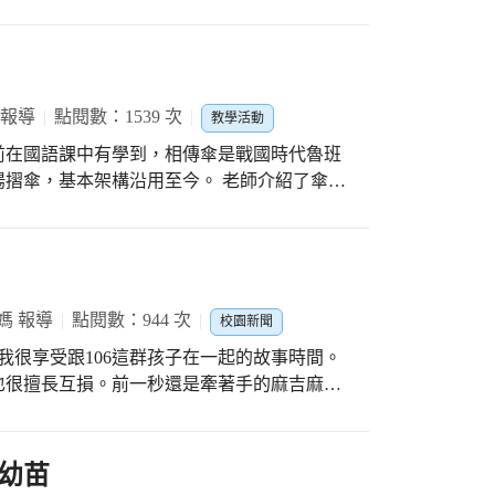
澳國小，並藉由書信往返中學習如何表達更從對
 兩校學生通信前，老師都先播放兩校附近特
學校有些概念。同樣都是離海很接近的學校，
小旁的鎮瀾宮每年農曆三月都會有繞境活動，
節和花火節，與縣內的宮廟會集結進行武轎遶
 報導
點閱數：1539 次
教學活動
現上很不相同，讓兩個學校的小朋友都感到很
前在國語課中有學到，相傳傘是戰國時代魯班
將自己家鄉的特色與課文文本做對照，先構思
摺傘，基本架構沿用至今。 老師介紹了傘字
稿構思，上課時再繼續寫完整。 兩校的小朋
傘蓋，字中間四個人代表傘架或傘骨，「十」
提到喜愛的休閒活動與興趣，也在信中提了許
和「十」，所以「傘壽」也是指八十歲的意
活的環境和生活的樣貌。文澳國小的小朋友有
」，進香時在神轎前方引路，持傘者沿途必須
在信封內送給自己的筆友，有的放了附近觀光
主要功能是幫神明遮天穢，也可以生生不息、
的明信片，還附上了澎湖特有的菊花餅和特產
期，這個話題也勾起了小朋友們的興趣，紛紛
媽 報導
點閱數：944 次
外還有一面超大的澎湖地圖，大家仔細研究澎
校園新聞
和字樣。 討論過後，大家就開始絞盡腦汁，
朋友第一封信裡則是放了一些跟鎮瀾宮相關的
則性、重複性的樣式，有的人喜歡畫上大大的
的小物讓筆友作紀念，第二封回信則放了奶油
也很擅長互損。前一秒還是牽著手的麻吉麻
形狀顯示出來。 澤錦把傘設計成他最愛的繽
小點心。 文昌和文澳兩所學校的老師都發
他們渴望長大的
細心才能畫得完美；紫薰的色彩感知能力很
平時寫作文時還高上好多倍。學生們仔細雕琢
自己，並懂得去看見別人的優點及尊重他人的
配上圖形，大家都好喜歡；丞翔把自己的傘設
有沒有錯字，為的只是讓自己遠方的朋友能夠
幼苗
繪製後的傘，每一把都是獨一無二的藝術品，
的事情，並且感受到這份真誠的友誼。 品峻
們一路看到，原本毫不相干的個體，因為一句