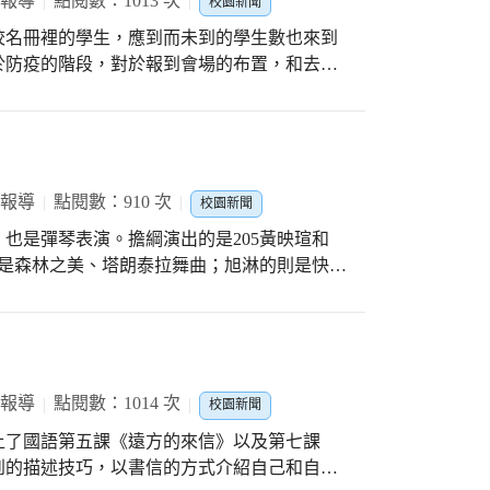
 報導
點閱數：1013 次
上天天降甘霖外，人們共體時艱的承諾更顯重
校園新聞
幾點幾分，小朋友練習使用閩南語，說出一天
朋友們歡喜地把四個面的天燈上下擺動、飛
校名冊裡的學生，應到而未到的學生數也來到
文化節中的起駕等活動，在哪個時段的時間。
地問老師：「這個天燈會飛嗎？」老師告訴小
於防疫的階段，對於報到會場的布置，和去年
，輪流帶領其他小朋友使用閩南語，說出一
會像大天燈一樣有熱空氣對流可以飄上天空，
罩並且體溫正常者才能入內，進校門後安排同
祖文化節在課堂上的神蹟展現，莫過於當「用
可以像跟著大家一起去繞境一樣，跟著我們一
座位，座位的間距在1公尺以上。輪到的家長就
集星星活動開始時，連平常表現害羞、或不會
友們可以帶著它去繞境喔。 放學時間一到，
，寫完後拿著資料到交件區，交件後便完成了
敢舉手要上台說一說呢。 媽祖文化節期間，
。蔡欣恬小朋友說：「今天在學校做天燈我很
。 很高興也很幸運的，我們
境活動的紀念品，並且熱情踴躍地介紹各種媽
」周宥安小朋友說：「今天我們做了天燈，我
高報到率，這代表了學區家長對於文昌國小的肯
 報導
點閱數：910 次
享了這次在假日時，跟著家長參與媽祖繞境晚
校園新聞
學到了天燈的由來。」品妡小朋友則說：「我
的收穫有成。未來的新生兒人數趨勢仍然是向
路的心得。 隨著時間接近媽祖回鑾安座，這
裝上LED燈！」 哇！今年大甲媽祖文化節的
也是彈琴表演。擔綱演出的是205黃映瑄和
發創新的元素，才能帶領文昌的孩子們繼續向
不但學習了時段與時間的閩南語說法，也更認
小天燈，讓不少還沒有提過燈籠的小朋友，小
子是森林之美、塔朗泰拉舞曲；旭淋的則是快樂
福繞境文化盛事，而突破了時間限制的小朋友
！
同都選了輕快的曲子，這樣的曲風相當考驗彈奏
次綴著媽祖踅境的文化系列活動了！
的孩子，一上台，氣定神閒、自信無比的彈奏，
台下也報以熱烈掌聲，整體表現出乎意料的
 報導
點閱數：1014 次
校園新聞
很感謝學校提供這樣的舞台，讓學習才藝的孩
上了國語第五課《遠方的來信》以及第七課
想這就是大甲區文昌國小設置愛美力時間的價
到的描述技巧，以書信的方式介紹自己和自己