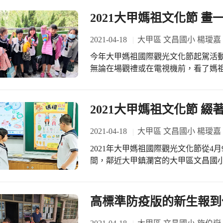
2021大甲媽祖文化節 
2021-04-18
大甲區 文昌國小 楊璦嘉
今年大甲媽祖國際觀光文化節起駕活
無論在場觀禮或在電視機前，看了媽
會冉冉升空的「燈籠」感到驚喜！ 
題單元，課堂中小朋友們跟著媽祖遶
合二年級數學課學到的「立體」概念
2021大甲媽祖文化節 綴
四個面，以及上封頂、下開口兩個面
「天燈媽」影片介紹，小朋友初步認
2021-04-18
大甲區 文昌國小 楊璦嘉
故，到現在含有祈福祈願的活動意義
2021年大甲媽祖國際觀光文化節從4
燈上寫有祈求：「天降甘霖」、「風
間，鄰近大甲鎮瀾宮的大甲區文昌國
是天燈為這次遶境上呈祈福的序幕。
所帶來的熱鬧氣氛。 今年媽祖遶境
成語還有哪些，可以用來寫在天燈上
時間經緯，沿區帶領來自四面八方、
節，小朋友們在天燈的第一面畫出媽
天宮交香祈福一樣，萬事皆有度的「
高標準防疫版的新生報到
降甘霖」，正好生肖是龍和小龍的小
應自然、天人相勝的萬物生存境界。
祈願的成語；最後第四面，則響應這
單元，配合大甲媽祖文化節的來臨，