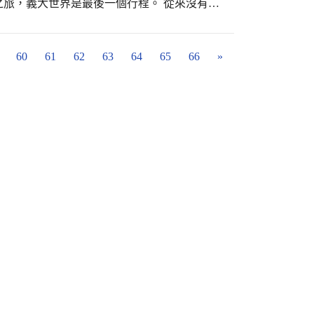
旅，義大世界是最後一個行程。 從來沒有到
同學商量，看看如何能在有限的時間內，暢玩
全身溼透的「飛越愛琴海」，再玩「海盜
乾，接著在吃飯前玩刺激的「地心探險」、
60
61
62
63
64
65
66
»
飯後玩得太激烈造成身體不適，最後再玩「旋
所有設施裡，我們最喜歡的就是「飛越愛琴
列車，軌道有爬升和下降，最後會一個加速衝入
要穿上輕便雨衣，啟動後軌道車會先緩慢行駛
，列車會突然停止，這時我們感到心跳加速，
列車突然往下急衝衝入水池，尖叫聲四起，水
口把我們吞噬，這時我發現自己的全身都溼透
因為大家覺得「飛越愛琴海」最好玩，於是我
個旅程的終點，全體管樂團師生依依不捨的坐
己除了不捨，還有很多感謝。我很感謝所有老
規劃了充實的交流之旅，我們真是太幸福了；
學科之外另外學習管樂技能，還讓我們能參加
文昌國小