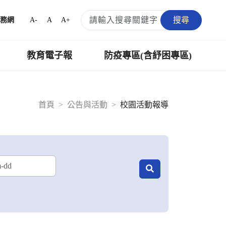
搜尋
A-
A
A+
務網
教育電子報
防疫專區(含紓困專區)
首頁
公告與活動
校園活動報導