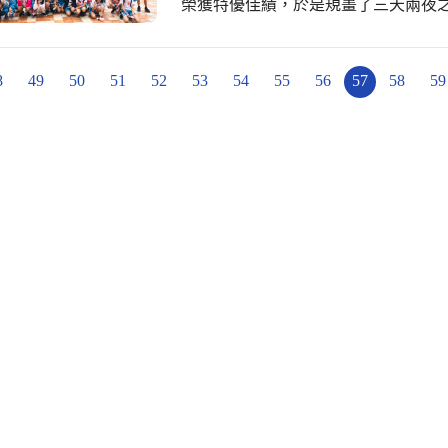
榮獲特優佳績，於是規畫了三天兩夜之
過義大世界的我，從前一天晚上就跟
所有的遊樂設施。我們決定先玩會讓
船」，就可以讓溼透的身體先被風吹
8
49
50
51
52
53
54
55
56
57
58
59
「旋轉飛車」，這樣就可以避免吃完
轉流星」可以看到整個園區的風景。 
海」，那是一種一排有3人座的軌道
水池，非常刺激。坐上這個設施前，
上坡，進入山洞後，再滑行一段時間
以為列車壞掉了，沒想到幾秒之後，
池的水就像一隻大水怪，張著血盆大
了，就像歷劫歸來一般覺得很過癮。
們又一同玩了第二次。 義大之旅是整
上遊覽車踏上歸途，一路上我想著自
師們，除了平時辛苦的訓練我們，還
當然還要感謝我們的父母，讓我們在
這次活動開拓我們的視野。 #大甲區