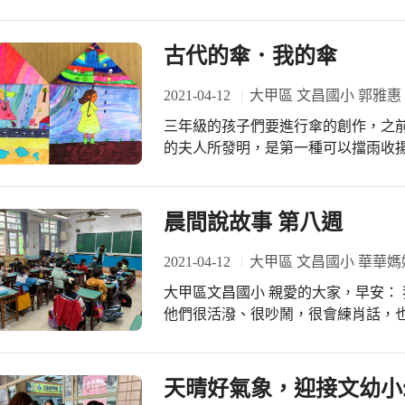
的家鄉，寄送至距離355公里外的文
方的書信中了解不同地方的風俗文化。
有的特色紀錄影片，先讓學生對彼此
古代的傘．我的傘
附近都有供奉媽祖的廟宇，在文昌國
而在文澳國小旁的天后宮則是在元宵
2021-04-12
大甲區 文昌國小 郭雅惠
境和踩街；不同的地區宗教信仰的表
三年級的孩子們要進行傘的創作，之
新奇。 接下來隨著國語課程的進度，
的夫人所發明，是第一種可以擋雨收揚
可以如何敘寫介紹文字。先在假日時擬
是象形字，最上方的「人」部件代表
友在介紹自己的時候，都不約而同的
的部分是傘柄；因為字形裡有「八」
多問題，希望可以多多了解對方所生
思。 有一種在廟會中很常見的「涼傘
晨間說故事 第八週
的跑到附近的海灘，放了一些貝殼砂
不疾不徐以逆時鐘方向不停的旋轉，
的資訊DM，還有人放了馬公市特色
人人平安。因為目前正是媽祖出巡時
2021-04-12
大甲區 文昌國小 華華媽
讓文昌國小的小朋友感到超驚喜，另
討論起自己看到的涼傘上繡有什麼花樣
湖的地理位置和特產；文昌國小的小
大甲區文昌國小 親愛的大家，早安： 我很享受跟106這群孩子在一起的故事時間。
設計喜愛的雨傘圖案，有的人喜愛規
文創產品、文昌國小的文昌筆、手作
他們很活潑、很吵鬧，很會練肖話，
可愛圖像，運用對折的方式，讓雨傘的
酥餅和芋頭條，讓對方嚐嚐在地特色的
吉，後一秒卻是一言不合就相互瞪眼的冤家。 我們在課堂上，聊著
紛彩色樣式，對稱的幾何線條必須很
現，學生在寫信時的熱情和動力，比
自由，也談論著充分了解自己、接納
強，馬上配了一系列夢幻高雅的顏色
文句、附上插圖，完成後還一再檢查
情緒感受。 今天故事由蝸牛開始，一連串無心造成的因果事件，引出這個關於情
天晴好氣象，迎接文幼小
計成恐龍迷宮，又精緻又好看。 細心
在一邊閱讀時，真切的體會自己要描述
緒、自我肯定和人際關係的故事。我