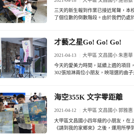
2021-04-18
大甲區 文昌國小 施伯嶽
的妙招，在乾旱的時節裡，除了祈求
文」。從透早、中晝、下晡、暗時到
要喔！ 在製作小天燈的過程中，小
三天的新生報到作業已接近尾聲，本
的時段與時間，並能說出或介紹媽祖
翔，完成小天燈之後，小朋友們純真
了個位數的倒數階段。由於我們仍處
課堂上也由熟悉繞境物品的小朋友們
朋友們：小天燈沒有放火源，所以不
一樣的流程：家長、小朋友必須帶口
般民眾繞境會攜帶的隨身物品，而媽
不過我們做了小提把，就是讓小天燈
仁量體溫、噴酒精，接著來到等候區
閩南語說出十個繞境要帶的物品」的
起走喔，週末的媽祖回鑾時間，小朋
到資料填寫區，填寫區每人一張桌子
才藝之星Go! Go! Go!
講閩南語的小朋友，都躍躍欲試地勇
小朋友們迫不及待地把小天燈帶回家
整個報到流程，這全程都必須保持規定的社交距離以上
課堂上小朋友們也帶來了參與媽祖遶
開心，因為我覺得我畫的媽祖很像。
的班級數來到第7班，出乎預期的超
2021-04-13
大甲區 文昌國小 朱惠華
祖文化的紀念小物，也有小朋友們分
覺得很好玩，因為可以畫媽祖，我還
定，也是全體教職員工平日努力耕耘
會，還有跟著遶境隊伍沿途走了一段
要把天燈帶回家，請爸爸幫我在上面
今天的愛美力時間，延續上週的項目，
下探底，我們仍然得持續努力並且開
次閩南語的「時間」單元，小朋友們
另一項神蹟是，意外發現可愛的媽祖
302張旭淋兩位小朋友，映瑄選的曲
前行。 #大甲區文昌國小
識了大甲媽祖到新港奉天宮的交香祈
小滿足了帶著天燈去繞境的小確幸呢
頌和美洲土風舞。2位表演者不約而
們，還沒結束，就已經開始期待下一
者指頭的靈活度。 演出前，我默默地祈禱了好一會兒，希望孩子能流暢且正確地彈
完整首曲子。殊不知，2位經驗豐富
海空355K 文字零距離
然後優雅有禮貌的跟觀眾敬禮致意，
好，孩子的潛力真的是無窮呀！ 早上，恰好跟映瑄媽媽不期而遇，媽咪聊到映瑄準
2021-04-12
大甲區 文昌國小 郭雅惠
備上台表演的過程讓孩子獲益良多，
大甲區文昌國小四年級的小朋友，在
子能有機會展現成果及訓練台風。我
《請到我的家鄉來》之後，運用所學
值所在吧！