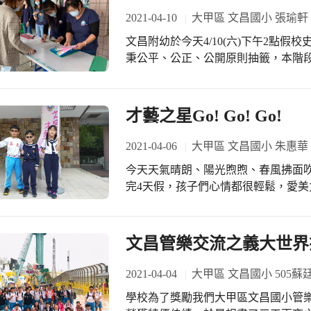
再加上開心的小朋友在雨中拿著傘的模
說:我收到了文澳同學寄來的信，加上
無心的話語或舉動，都會互相影響。 
2021-04-10
大甲區 文昌國小 張瑜軒
小
竟然會知道，家裡的桌面常因杯子的
或辯解。不論他們本來是真的喜歡自
一定會好好珍藏他送我的杯墊。 微倩
文昌附幼於今天4/10(六)下午2點
他們的心情終究受到影響，無法以對自我的認知來
的其他玩家，而現在是用筆寫信寫給
秉公平、公正、公開原則抽籤，本階段
會化，進入團體、有越來越多的人際
信的感覺很有好，會有興奮和期待，但
歡迎加入文昌溫馨園地。 本園洪文鍊校長在工作煩忙之際，特別撥冗至會場關心，
賞、嘲笑貶損自己時，該如何應對？ 
次收到別人親筆寫信給自己，每天都
並巡視整個抽籤流程。在新生家長的
的角色，練習自我的思考與判斷：「
刻，覺得跟抽獎抽到一樣開心。 品豫
順利，在此感謝所有協助本次工作的
才藝之星Go! Go! Go!
人，是不是讓人不舒服了？」我相信
到怎麼樣的信件，但真的收到後，覺
後推手------洪校長。 本次報到
逐漸培養出批判性的思考能力和求證
字，覺得很滿足。 藝騫說:收到信件
2021-04-06
大甲區 文昌國小 朱惠華
同時也願意關心和理解他人的感受。
一個大大的九孔殼覺得很感動。 菘浩
與肯定，一定會在團體中，慢慢地成就良善的氛圍。 孩子
今天天氣晴朗、陽光煦煦、春風拂面
有期待和意義。 瑜恩說:這真是一個
時候也很熱烈，但故事的寓意，總需要給出時
完4天假，孩子們心情都很輕鬆，愛
個地方的風情，交了一個筆友，在信上
為自己寫的故事就要開始，就讓我們
由201蔡翊涵、202葉瑞恩、206張
門，收到信在閱讀時就好像人也飄洋
獨一無二的孩子書吧！ 最後，記得每
瑞恩演出的是散步、子湛選的是神隱
樣，彼此沒有距離。大家也在通信的
以小觀眾們都聽得十分投入。201、2
文昌管樂交流之義大世界
跟遠方的筆友交換想法和心情，留下
上的同學加油打氣，充分發揮溫馨的
更上一層樓，也能吸引有才藝的同學
2021-04-04
大甲區 文昌國小 505蘇
學校為了獎勵我們大甲區文昌國小管