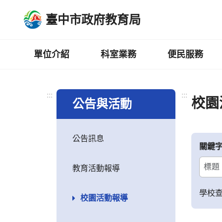
跳
臺中市政府教育局
到
主
要
內
單位介紹
科室業務
便民服務
容
區
:::
:::
校園
公告與活動
公告訊息
關鍵
教育活動報導
學校
校園活動報導