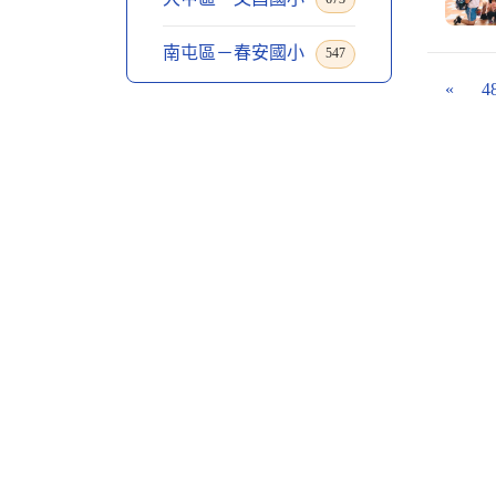
南屯區－春安國小
547
«
4