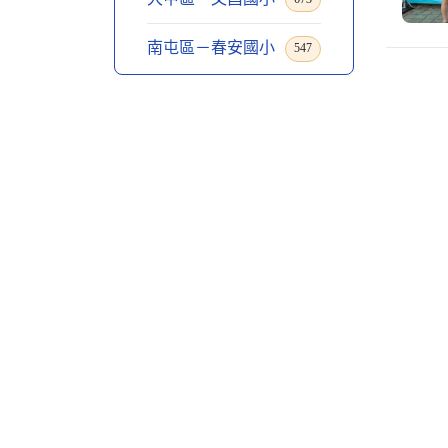
南屯區－春安國小
547