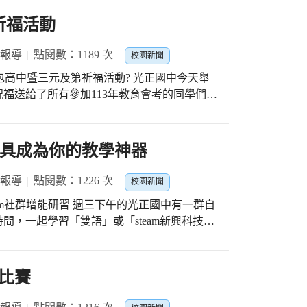
祈福活動
 報導
點閱數：1189 次
校園新聞
暨三元及第祈福活動? 光正國中今天舉
福送給了所有參加113年教育會考的同學們。
誼的力量、努力的成果，也見證了對未來的美
了包高中致贈儀式。這是一個象徵著學業成就
我們以包子、蛋糕和粽子為代表，送上對所有
工具成為你的教學神器
不僅代表著我們對同學們的祝福，更象徵著他
份祝福都如同這些美味的點心一般，充滿著甜
 報導
點閱數：1226 次
校園新聞
國中優質家長會的贊助，讓每一位孩子可以獲
三下午的光正國中有一群自
，我們也精心準備了光正國中致贈給學生的三
間，一起學習「雙語」或「steam新興科技」
同學們學業成功的祝福，也承載著對他們未來
拉斯共同
 #媽祖護持祈福卡 #手作祝福必勝御守 文昌
技介紹，精彩內容有：Chatgpt、Bing chat
生們下筆如有神；祈福卡來自樂成宮，代表著
ot ，除了理論講解外，也讓老師們實作，並進行教學設
比賽
可以心境穩定；而必勝御守則是由蔡佩勤主任
！未來又可以創造出更有趣、更實用的課程，
對九年級考生們的關愛和祝福。這些禮物不僅
們很用心，孩子們很幸福。