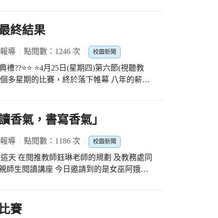
昊榮獲食品職群團體組第一名 907林聖勳榮獲食品
過了兩個多月的密集訓練 每天放學都到天黑才
樣從2月一路到4月 說真的是挺累的~~ 要堅持
最終結果
對國三的同學而言不是一件容易的事情 今年參
訓過程中 認真練習 面對自己作品缺失改進 但
 報導
點閱數：1246 次
校園新聞
習的人就一定會得獎 也希望沒有得獎的同學能
成績的那種心情 以後當面對你更想追的夢時
兩個多星期的比賽，終於落下帷幕 八年的薪火
這應該更是技藝競賽想帶給同學的價值了~~~
的優良傳統，在賽場上展現出最好的自我，最
陪伴同學努力的祥宜校長、光榮主任、藝蓁組長、晴閔
值得紀念的時刻。 ⭐頒獎典禮邀請嘉賓為選
 讓孩子更投入集訓過程，協助幫忙處理集訓過程
張祥宜校長、崇光國小劉名斐校長、康軒文教
讀香氣，書寫香氣」
技術指導 讓孩子的作品更精進 ???????? 明
學務主任劉彩忠主任、總務主任蔡佩勤主任 ⭐
品群巫惠玉老師 明台高中商管群莊枚櫻老師
亞軍802班 ⭐⭐七年級 ?冠軍705班?亞軍709班
 報導
點閱數：1186 次
校園新聞
?706班A隊
日這天 在閱推教師鈺琳老師的規劃 及教務處同
理親師生閱讀講座 今日邀請到的是女巫阿娥老
 引導學生們透過嗅覺的感知 進一步化為文字
的效果 中間巧遇地震 阿娥老師更展現出女巫
移焦慮進入穩定狀態 學生們透過自我的感官覺
比賽
最終理性表述完成交付任務 是自我的療瘉也是