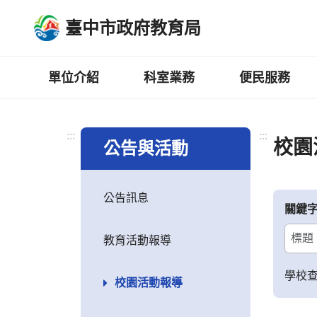
跳
臺中市政府教育局
到
主
要
內
單位介紹
科室業務
便民服務
容
區
:::
:::
校園
公告與活動
公告訊息
關鍵
教育活動報導
學校
校園活動報導