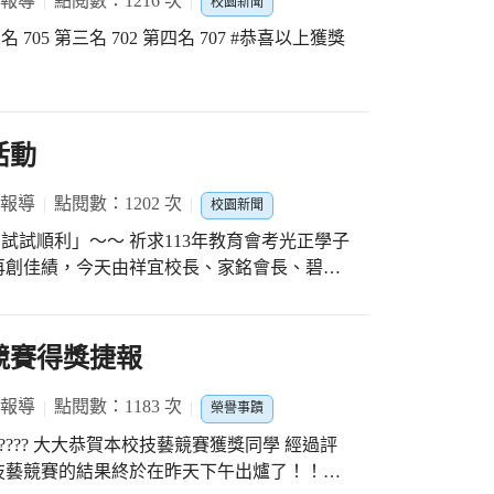
 報導
點閱數：1216 次
們期望考生們在113年教育會考勇奪佳績，突
校園新聞
深祝福，這些笑容和祝福，是今日活動最大的
力量，113年教育會考加油。 #光正國中 #
年教育會考加油
活動
 報導
點閱數：1202 次
校園新聞
求113年教育會考光正學子
再創佳績，今天由祥宜校長、家銘會長、碧霞
師，一同前往廟宇祈福參拜。 1️⃣第一
，文
競賽得獎捷報
臨，人人考上心中的第一志願，在光正成為更
 報導
點閱數：1183 次
榮譽事蹟
子 #試試順利
?????? 大大恭賀本校技藝競賽獲獎同學 經過評
.. 技藝競賽的結果終於在昨天下午出爐了！！