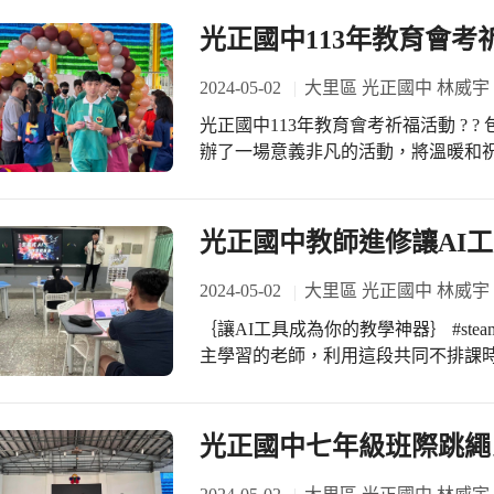
光正國中113年教育會考
2024-05-02
大里區 光正國中 林威宇
光正國中113年教育會考祈福活動 ? ? 包高中
辦了一場意義非凡的活動，將溫暖和祝
在這個特別的日子裡，我們見證了友
好祝福。 活動一開始，我們隆重舉行
和未來前程的時刻。在致贈儀式上，
光正國中教師進修讓AI
考生金榜題名的美好祝福。這些食物
們在未來將收獲的喜悅和成就。每一
2024-05-02
大里區 光正國中 林威宇
蜜和溫暖，這背後的一且都來自光正
｛讓AI工具成為你的教學神器｝ #steam社群增能研習 週
得滿滿的力量。 除了包高中致贈儀式
主學習的老師，利用這段共同不排課時
元及第好禮。這些禮物包含著我們對
的新知識，為了給孩子最好的教學設計。 今天的業界講師資訊： ☺️查特普
的期許。 #三元及第禮 #寺廟加持文昌筆
創辦人 吳承穎老師 帶來許多有關AI的新科
筆象徵著智慧和知識的傳承，祝願考
、Gemini 、claude 、Copil
光正國中七年級班際跳繩
神明的庇佑和保佑，讓孩子們上考場
計，滿滿兩個小時課程含金量滿滿啊
帶領八年級學弟妹親手製作，充滿了
讓孩子們可以吸收新知，光正的老師