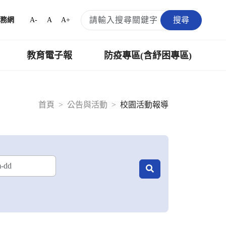
搜尋
A-
A
A+
務網
教育電子報
防疫專區(含紓困專區)
首頁
公告與活動
校園活動報導