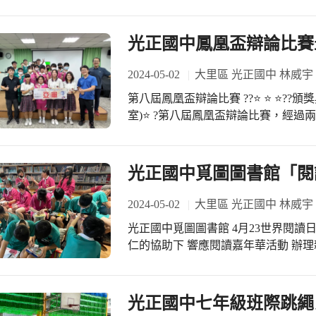
901何詠梅、901吳宥煖、902陳楷
職群個人組第二名￼ 恭喜獲獎同學 經
回家 星期六也要來學校練一整天 就這
光正國中鳳凰盃辯論比賽
完成集訓的歷程、到完成比賽的洗禮 
賽的選手共有14位 大多數的選手在集
2024-05-02
大里區 光正國中 林威宇
比賽其實涵蓋的層面很廣 不是認真練
第八屆鳳凰盃辯論比賽 ??⭐ ⭐ ⭐??頒獎典禮??⭐⭐ ⭐4月25日(星期四)第六節(視聽教
記得在這次集訓中自己付出努力爭取好
室)⭐ ?第八屆鳳凰盃辯論比賽，經過
也能用更大的力氣 去努力追夢~~~ 
相傳，每一代的選手都承繼了學長姐
????????? **感謝這段旅程中
後的頒獎典禮，為每一個參與者留下最
老師 **更感謝九年級導師群的配合
手們頒獎，頒獎嘉賓有：本校大家長 
光正國中覓圖圖書館「閱
中學生的問題 **再次感謝高職端老師們的
事業股份有限公司副理 何英宙先生、
台高中食品群林璇貞老師 慈明高中食
最終成績如下： ⭐⭐八年級 ?冠軍803班?
2024-05-02
大里區 光正國中 林威宇
慈明高中設計群糜萍萍老師
?季軍706班B隊?708班A隊 ?殿軍702班
光正國中覓圖圖書館 4月23世界閱讀
仁的協助下 響應閱讀嘉年華活動 辦
師 以「閱讀香氣，書寫香氣」為主軸
或圖像表達情意 達到自我療瘉及放鬆
的功力 運用薰衣草的香味 讓學生轉
光正國中七年級班際跳繩
察 經由繪畫或書寫整理自己的情緒 