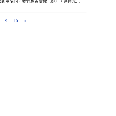
都到場陪同，我們想告訴你（妳），選擇光正
且跟家長介紹光正國中歷年來的課程、活動與
9
10
»
後邀請新生家長一起參觀五星級圖書館-覓
中畫下圓滿的句點，歡迎你（妳）們成為光正
學卓越金質獎 #教育部閱讀磐石學校 #臺中市
一名 #新生報到大成功