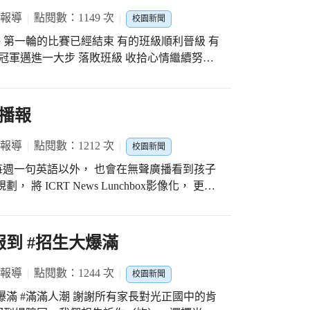
#每個孩子在光正都可以成為更好的自己 #世界
 報導
點閱數：1149 次
校園新聞
 第一輪的比賽已經結束 有的班級順利晉級 有
冠軍邁進一大步 落敗班級 收拾心情繼續努力
語播報
 報導
點閱數：1212 次
校園新聞
除了每週一句英語以外， 也會在無聲廣播看到孩子
 ICRT News Lunchbox影像化， 更搭
英語小主播錄製介紹引言， 體驗當主播的感覺
 讓人忍不住大大按讚哦?
報到 #招生大爆滿
 報導
點閱數：1244 次
校園新聞
謝所有家長對光正國中的肯