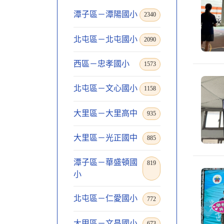
潭子區－潭陽國小
2340
北屯區－北屯國小
2090
西區－忠孝國小
1573
北屯區－文心國小
1158
大里區－大里高中
935
大里區－光正國中
885
潭子區－華盛頓國
819
小
北屯區－仁愛國小
772
大甲區－文昌國小
673