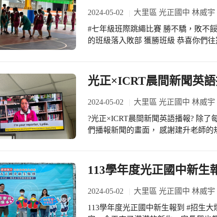
自我的成長 #光正國中豐富學生生活 
2024-05-02
大里區 光正國中 林威宇
閱讀日閱讀嘉年華活動成功
#七年級班際跳繩比賽 勝不驕，敗不餒
的班級落入敗部 獲勝班級 恭喜你們往
不到最後關頭 絕不輕言放棄
光正×ICRT晨間新聞英
2024-05-02
大里區 光正國中 林威宇
?光正×ICRT晨間新聞英語播報? 
們播報新聞的畫面， 感謝建升老師的規劃， 將
配新聞影片等重新剪輯， 請學生來當
～ 看著電視上光正孩子自信的身影，
113學年度光正國中新生
2024-05-02
大里區 光正國中 林威宇
113學年度光正國中新生報到 #招生大爆滿 #滿滿人潮 謝