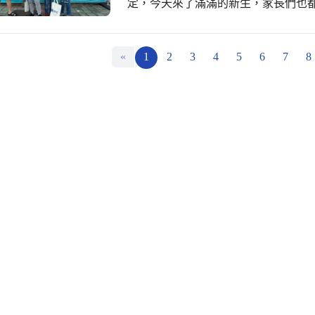
定，今天來了滿滿的新生，家長們也
國中是正確的決定。 新生報到由祥宜校長開場，致贈新生每人一份見面禮：光正三
力（品格力、學習力、巧克力），並
得獎紀錄，讓家長更認識光正國中。 接下來新生參加智力測驗，家長們聆聽校務報
«
1
2
3
4
5
6
7
8
告、新生暑輔說明、資優鑑定報名，最
圖，今天的新生報到就在滿滿的收穫
國中的一份子。 #光正國中 #教育部教
雙語學校 #品德教育特優 #技藝競賽第