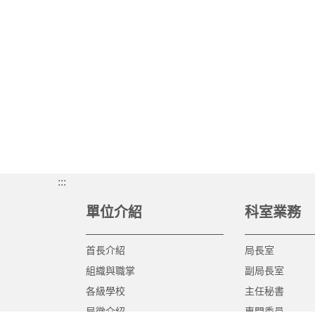
:::
單位介紹
科室業務
首長介紹
局長室
組織與職掌
副局長室
各級學校
主任秘書
局徽介紹
專門委員