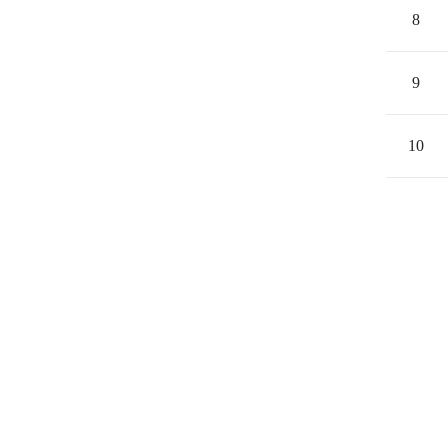
8
9
10