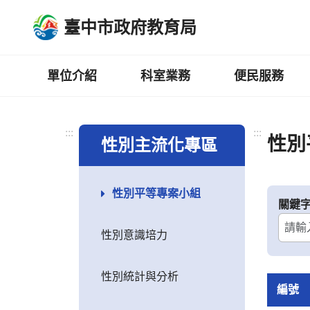
跳
臺中市政府教育局
到
主
要
內
單位介紹
科室業務
便民服務
容
區
:::
:::
性別
性別主流化專區
性別平等專案小組
關鍵
性別意識培力
性別統計與分析
編號