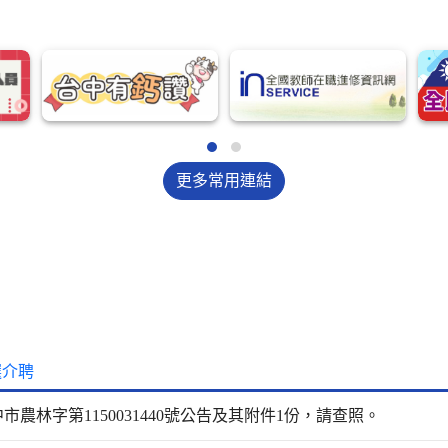
換
換
頁
頁
更多常用連結
選介聘
市農林字第1150031440號公告及其附件1份，請查照。