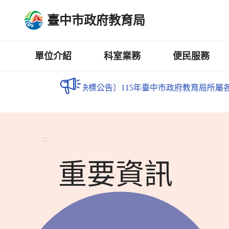
跳
臺中市政府教育局
到
主
要
內
單位介紹
科室業務
便民服務
容
區
快訊
〔決標公告〕115年臺中市政府教育局所屬各級學校光電
:::
重要資訊