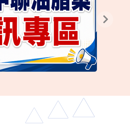
輪播
☀️ 安心F
暑假來臨，提醒學生及
網害 ✔️ 打工防
防制 ​ 
閒育樂活動網站」查詢：