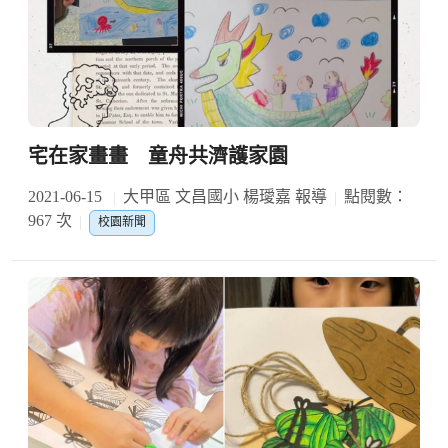
宅在家畫畫 童舟共濟護家園
2021-06-15
大甲區 文昌國小 楊璦嘉 報導
點閱數：
967 次
校園新聞