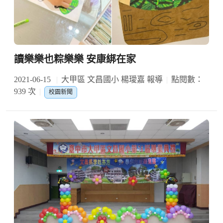
讀樂樂也粽樂樂 安康綁在家
2021-06-15
大甲區 文昌國小 楊璦嘉 報導
點閱數：
939 次
校園新聞