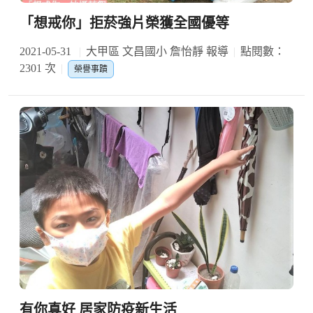
「想戒你」拒菸強片榮獲全國優等
2021-05-31
大甲區 文昌國小 詹怡靜 報導
點閱數：
2301 次
榮譽事蹟
有你真好 居家防疫新生活