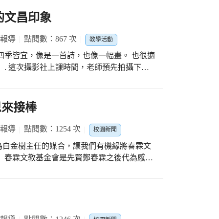
的文昌印象
 報導
點閱數：867 次
教學活動
四季皆宜，像是一首詩，也像一幅畫。 也很適
 . 這次攝影社上課時間，老師預先拍攝下文
享。引導學生用自己的專屬視角觀察文昌國小
客觀的描繪，很多時候都是攝影師主觀的再
景的模樣，對怡靜老師而言，妥妥就是一張動
恩來接棒
的「文昌印象」都是好作品，老師也鼓勵小小
大家分享。 . 孩子們經過前幾次上課的拍攝
 報導
點閱數：1254 次
校園新聞
悉，拍攝的靈感不斷湧現，很快就拍出很多美
為白金樹主任的媒合，讓我們有機緣將春霖文
片透過大銀幕跟大家分享，孩子們觀摩著別人
 春霖文教基金會是先賢鄭春霖之後代為感念
自己的創作。 . 每次的攝影課，快樂且讓人
而創立，旨在嚮應政府之政策，以發揚我國固
◎攝影社廣告網址連結
行全民運動暨濟貧助困，促進社會安和樂利為
XE ◎「攝影視界」廣告網址連結
霖盃英文演講、朗讀等相關英文競賽，比賽報名
更多好照片，都在
習英語的興趣效果，對於提升海線地區學子的
8%87%BA%E4%B8%AD%E5%B8%82%E5%A4%A7%E7%94%B2%E
於新冠疫情肆虐、少子化等因素，導致基金會