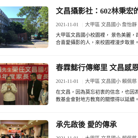
文昌攝影社：602林秉宏
2021-11-01
大甲區 文昌國小 詹怡靜
大甲區文昌國小校園裡， 景色美麗，
合喜愛攝影的人，來校園裡漫步取景。
昌的校園景色，跟攝影社的孩子們分
的景物。也告訴學生攝影作品不只是
現。就如，小攝影師在校園裡認真取
春霖懿行傳鄉里 文昌感
人的照片。所以每一個攝影師拍下來
攝影師將自己看到的文昌景物拍下來跟
2021-11-01
大甲區 文昌國小 賴佩慈
練習，對於文昌校園的景物越來越熟
在文昌，因為莫忘初衷的信念，也因
麗的照片。老師也將孩子們拍攝的照
教基金會對地方教育的關懷得以延續。
的作品，也自信滿滿的在課堂中討論著
父親生前熱心公益，樂善好施之美德
期待。 現在來一起欣賞602林秉宏小朋友的文昌印象 
有文化，提升文化氣質及教育水準推
https://youtu.be/2dAz6PHCZ
宗旨。 自89年起，每年定期舉辦春
承先啟後 愛的傳承
https://youtu.be/d0ire076Wxo ◎
人數一年比一年增加，提高學生對學
https://www.facebook.com/%E
英語教育推廣不遺餘力。 近年來，由