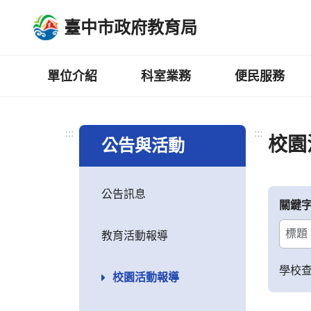
跳
臺中市政府教育局
到
主
要
內
單位介紹
科室業務
便民服務
容
區
:::
:::
校園
公告與活動
公告訊息
關鍵
教育活動報導
學校
校園活動報導