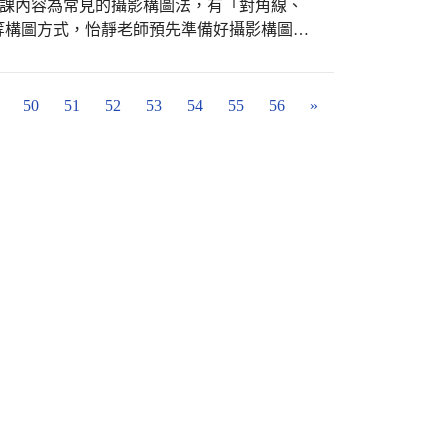
，上課內容為常見的攝影構圖法，有「對角線、
 . 更多好照片，都在文昌攝影社粉絲頁， 網址
等構圖方式，怡靜老師預先準備好攝影構圖法
m/臺中市大甲區文昌國小攝影社-103700895394079/
孩子們欣賞各種構圖法的相片。讓孩子們了
次感，也更加分明耐看。甚至也增添了相片畫
地到校園裡拍攝，有了前幾次的拍攝經驗，孩子
50
51
52
53
54
55
56
»
多元，從校園的建築、同學的體育活動、操場
被拿來當作不同的主題。每個人孩子都有自己
特色，攝影靈魂已經在悄悄萌芽中。 . 一起
 . 更多好照片，都在文昌攝影社粉絲頁， 網址
m/臺中市大甲區文昌國小攝影社-103700895394079/