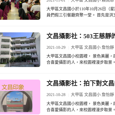
2021-11-01
大甲區 文昌國小 賴佩慈
103700895394079
執行運作不易，加上鄭董事長年事已
大甲區文昌國小於110年10月26日
途等相關條件，董事長鄭聰明先生決
員們假三引餐廳齊聚一堂。 首先是洪
里。 感謝鄭董事長將基金剩餘款50
持與肯定，讓校務運作推展順暢;立法
動經費之使用。致贈支票當天，由本
中也期許學校各項教學軟硬體設施能因
在眾人見證下我們秉持感恩的心情期
會長洪立緯先生也再次感謝陳意宗會
文昌攝影社：503王慈靜
會對社會公益和學校教育的付出。 當
出，並期勉自己接下會長一職才是擔負重任的開始。 掌聲
臨致詞，雖然長年事已高，卻依然活
與的每位嘉賓在疫情警戒稍稍鬆綁後
2021-10-29
大甲區 文昌國小 詹怡靜
了基金會的來由與成立宗旨，並分享
佈於社會各階層，每位成員均是各行
子，培育在地大甲孩子，與世界接軌。
大甲區文昌國小校園裡， 景色美麗，
員，大家凝聚團結，為共同擦亮「文昌
用這筆資金，努力改善文昌教學環境
合喜愛攝影的人，來校園裡漫步取景。
鬧，愉悅迷人，新卸任會長交接典禮
境，讓每分錢發揮最大效益，落實基
昌的校園景色，跟攝影社的孩子們分
點。
的景物。也告訴學生攝影作品不只是
現。就如，小攝影師在校園裡認真取
文昌攝影社：拍下對文昌
人的照片。所以每一個攝影師拍下來
攝影師將自己看到的文昌景物拍下來跟
2021-10-28
大甲區 文昌國小 詹怡靜
練習，對於文昌校園的景物越來越熟
大甲區文昌國小校園裡， 景色美麗，
麗的照片。老師也將孩子們拍攝的照
合喜愛攝影的人，來校園裡漫步取景。 .
的作品，也自信滿滿的在課堂中討論著