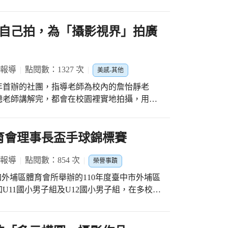
孩子們分享。引導學生用自己的專屬視角觀察
攝影視界」廣告網址連結
品不只是客觀的描繪，很多時候都是攝影師主
更多好照片，都在
認真取景的模樣，對怡靜老師而言，妥妥就是
自己拍，為「攝影視界」拍廣
8%87%BA%E4%B8%AD%E5%B8%82%E5%A4%A7%E7%94%B2%E
拍下來的「文昌印象」都是好作品，老師也鼓
下來跟大家分享。 . 孩子們經過前幾次上課
來越熟悉，拍攝的靈感不斷湧現，很快就拍出
 報導
點閱數：1327 次
美感-其他
攝的照片透過大銀幕跟大家分享，孩子們觀摩
年首辦的社團，指導老師為校內的詹怡靜老
討論著自己的創作。 . 每次的攝影課，快樂
聽老師講解完，都會在校園裡實地拍攝，用自
也會將小朋友們的攝影作品放在網路上，如：
絲頁、臺中市教育局校園活動報導(搜尋文昌
體育會理事長盃手球錦標賽
昌國小非常醒目的新地標，牆上會不定期展出
子們用心拍攝的成果，也是小攝影師們獨一無
 報導
點閱數：854 次
榮譽事蹟
為自己的攝影作品設計名稱，牆上每張照片都
參加外埔區體育會所舉辦的110年度臺中市外埔區
膩的觀察力及豐富的想像力。 . 這次攝
U11國小男子組及U12國小男子組，在多校參
一支廣告(連結如下)，宣傳攝影社展出的作
國小男子組冠軍、U12國小男子組季軍，能取得
是「攝影視界」作品牆，先用孩子們看到眼前
主任、宏賓組長、馬教練、禹寰老師的協助與
洪文鍊校長出場說：「咦，究竟是看到什麼
有如此好的成績，大甲區文昌國小手球隊持續