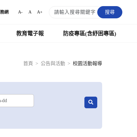
搜尋
A-
A
A+
務網
教育電子報
防疫專區(含紓困專區)
首頁
公告與活動
校園活動報導