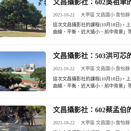
文昌攝影社：602吳祖
呢？」，引導觀眾思考，開場時孩子
發光發亮。
揚的交響樂，鏡頭再跟著帶到「攝影
2021-10-22
大甲區 文昌國小 詹怡靜
影視界」展出的作品美不勝收，讓大
局駐區督學李昭嫻熱情與小朋友合照
這次文昌攝影社的課程(10月18日)
到精采巧思及創意無限，也呈現了洪文鍊校
曲線、平衡、近大遠小、前中背景」
的攝影課已經成為小朋友每個禮拜最
的簡報，分析各種構圖方法，以及讓
未來文昌攝影社的小朋友拍攝出的作品，精彩可期。 . ◎
解，善用構圖方法可以使相片更具層
下 發行人：洪文鍊校長 編劇導演：詹
面的協調性及張力。 . 孩子們也實
文昌攝影社：503洪可
林秉宏、蔡孟伯、吳祖聿、黃士承、 陳治家、王慈靜、洪可芯、陳巧嫆。 出品：臺
們的視角愈見新意，攝影取材也更為
中市大甲區文昌國民小學 . ◎「攝影
的跑道、教室的擺設小物等等，都能
2021-10-22
大甲區 文昌國小 詹怡靜
https://youtu.be/d0ire076Wxo
獨一無二的攝影角度，充滿創意及個人
這次文昌攝影社的課程(10月18日)
來欣賞602吳祖聿小朋友的攝影作品。
曲線、平衡、近大遠小、前中背景」
如下： https://www.facebook.co
的簡報，分析各種構圖方法，以及讓
解，善用構圖方法可以使相片更具層
面的協調性及張力。 . 孩子們也實
文昌攝影社：602蔡孟
們的視角愈見新意，攝影取材也更為
的跑道、教室的擺設小物等等，都能
2021-10-22
大甲區 文昌國小 詹怡靜
獨一無二的攝影角度，充滿創意及個人