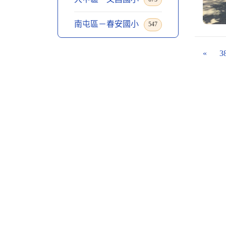
南屯區－春安國小
547
«
3