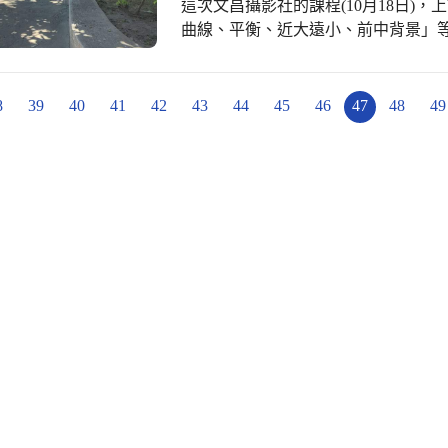
這次文昌攝影社的課程(10月18日)
來欣賞503洪可芯小朋友的攝影作品。
曲線、平衡、近大遠小、前中背景」
如下： https://www.facebook.co
的簡報，分析各種構圖方法，以及讓
解，善用構圖方法可以使相片更具層
面的協調性及張力。 . 孩子們也實
8
39
40
41
42
43
44
45
46
47
48
49
們的視角愈見新意，攝影取材也更為
的跑道、教室的擺設小物等等，都能
獨一無二的攝影角度，充滿創意及個人
來欣賞602蔡孟伯小朋友的攝影作品。
如下： https://www.facebook.co