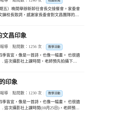
 報導
點閱數：1246 次
校園新聞
高，為讓基金會成立初衷延續，並符合公益用
（星期五）晚間舉辦新卸任會長交接餐會。家委會
定將解散後的基金餘額全數回饋社會，造福鄉
文鍊校長致詞，感謝家長委會對文昌團隊的支
0萬元整捐贈本校，作為改善校園環境設備及活
院副院長蔡其昌也從百忙中參與這場盛宴，會
校洪文鍊校長、洪立緯及歷屆會長代表受贈，
經費挹注而與時俱進，造福學童;此外，新任
許同仁延續文昌的風采，更感佩春霖文教基金
長這一年帶領家委會團隊，對學校的耕耘付
的文昌印象
日，鄭董事長與基金會董事多人到場，鄭董親
、歡笑聲，聲聲入耳，參
力十足，炯炯有神的雙眼與條理的言談，暢談
，終於有了齊聚一堂的機會。家委會的成員分
 報導
點閱數：1256 次
近年來熱衷推廣家鄉英語教育，獎勵莘莘學
教學活動
各業的典範，還不乏傑出校友回任母校擔任委
 「取之於社會 用之於社會」，我們將積極運
四季皆宜，像是一首詩，也像一幅畫。 也很適
國小」這塊招牌而奮鬥著。 今晚場面溫馨熱
及充實各項教學活動，給孩子更好的學習環
 . 這次攝影社上課時間，老師預先拍攝下文
，就在大家的掌聲與歡笑聲中畫下完美的句
金會的承諾。
享。引導學生用自己的專屬視角觀察文昌國小
客觀的描繪，很多時候都是攝影師主觀的再
景的模樣，對怡靜老師而言，妥妥就是一張動
的印象
的「文昌印象」都是好作品，老師也鼓勵小小
大家分享。 . 孩子們經過前幾次上課的拍攝
 報導
點閱數：1230 次
教學活動
悉，拍攝的靈感不斷湧現，很快就拍出很多美
四季皆宜，像是一首詩，也像一幅畫。 也很適
片透過大銀幕跟大家分享，孩子們觀摩著別人
 這次攝影社上課時間(10月25日)，老師預先
自己的創作。 . 每次的攝影課，快樂且讓人