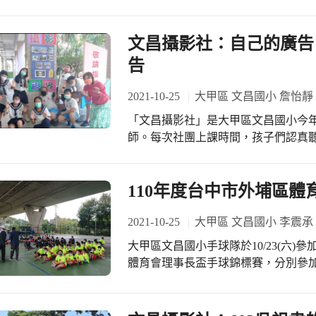
拍攝下文昌的校園景色，跟攝影社的
期待。 現在來一起欣賞503王慈靜小朋友的文昌印象 ◎「
文昌國小的景物。也告訴學生攝影作
https://youtu.be/d0ire076Wxo ◎
觀的再現。就如，小攝影師在校園裡
文昌攝影社：自己的廣告
https://www.facebook.com/%E
一張動人的照片。所以每一個攝影師
103700895394079
告
勵小小攝影師將自己看到的文昌景物拍
的拍攝練習，對於文昌校園的景物越
2021-10-25
大甲區 文昌國小 詹怡靜
很多美麗的照片。老師也將孩子們拍
「文昌攝影社」是大甲區文昌國小今
著別人的作品，也自信滿滿的在課堂中
師。每次社團上課時間，孩子們認真
且讓人期待❤️❤️
己的手機平板拍下動人的作品。老師
臉書的臺中市大甲區文昌國小攝影社粉
攝影社)讓大家欣賞。 . 「攝影視界」是孩子們攝影展覽的作品牆，地點就在校門口
110年度台中市外埔區
一進去的校史室第一排，是大甲區文
孩子們的攝影作品。每張作品都是孩
2021-10-25
大甲區 文昌國小 李震承
二的攝影視角。孩子們也發揮創意，
大甲區文昌國小手球隊於10/23(六)
有著孩子們的命名巧思，顯現出小攝影師細
體育會理事長盃手球錦標賽，分別參加
影社的孩子們特別跟文昌校長一起拍了
與的激烈競賽下，本校榮獲了，U11
品牆。廣告內容一開始，不直接點破
此成績實屬不易，也感謝帶隊老師杜
景象目瞪口呆的模樣鋪陳，接下來是
幫忙及熱情到場加油的家長們，才能