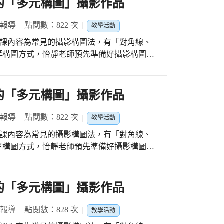
聿的「多元構圖」攝影作品
們的表情為何會這麼驚訝。接著，音樂轉到悠
視界」作品牆面，謎底終於揭曉，原來是「攝
 報導
點閱數：822 次
教學活動
夥看到目瞪口呆。最後結尾，還有臺中市教育
的照片。整支廣告時間只有短短一分鐘，卻看
，上課內容為常見的攝影構圖法，有「對角線、
長及小演員們精湛的演技。 . 相信快樂
等構圖方式，怡靜老師預先準備好攝影構圖法
期待的時光，也相信每個孩子都有無限可能，
孩子們欣賞各種構圖法的相片。讓孩子們了
「攝影視界」廣告資訊如
次感，也更加分明耐看。甚至也增添了相片畫
怡靜老師 拍攝剪輯：詹怡靜老師 演出學生：
地到校園裡拍攝，有了前幾次的拍攝經驗，孩子
芯的「多元構圖」攝影作品
多元，從校園的建築、同學的體育活動、操場
視界」廣告網址連結
被拿來當作不同的主題。每個人孩子都有自己
 報導
點閱數：822 次
教學活動
特色，攝影靈魂已經在悄悄萌芽中。 . 一起
，上課內容為常見的攝影構圖法，有「對角線、
 . 更多好照片，都在文昌攝影社粉絲頁， 網址
等構圖方式，怡靜老師預先準備好攝影構圖法
m/臺中市大甲區文昌國小攝影社-103700895394079/
孩子們欣賞各種構圖法的相片。讓孩子們了
次感，也更加分明耐看。甚至也增添了相片畫
地到校園裡拍攝，有了前幾次的拍攝經驗，孩子
伯的「多元構圖」攝影作品
多元，從校園的建築、同學的體育活動、操場
被拿來當作不同的主題。每個人孩子都有自己
 報導
點閱數：828 次
教學活動
特色，攝影靈魂已經在悄悄萌芽中。 . 一起