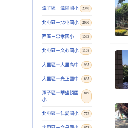
潭子區－潭陽國小
2340
北屯區－北屯國小
2090
西區－忠孝國小
1573
北屯區－文心國小
1158
大里區－大里高中
935
大里區－光正國中
885
潭子區－華盛頓國
819
小
北屯區－仁愛國小
772
大甲區－文昌國小
673