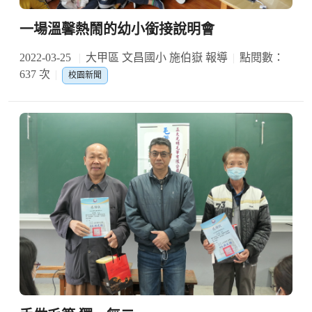
一場溫馨熱鬧的幼小銜接說明會
2022-03-25
大甲區 文昌國小 施伯嶽 報導
點閱數：
637 次
校園新聞