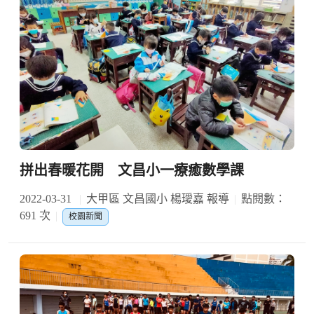
拼出春暖花開 文昌小一療癒數學課
2022-03-31
大甲區 文昌國小 楊璦嘉 報導
點閱數：
691 次
校園新聞