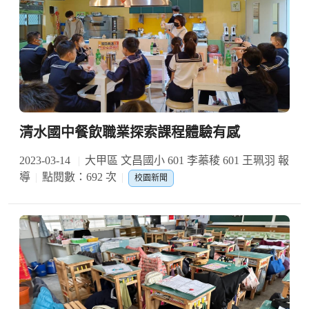
清水國中餐飲職業探索課程體驗有感
2023-03-14
大甲區 文昌國小 601 李蓁稜 601 王珮羽 報
導
點閱數：692 次
校園新聞