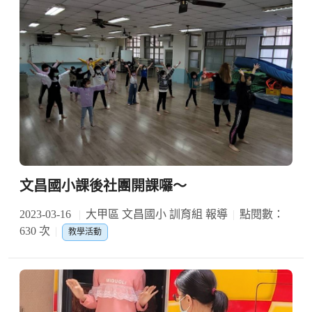
文昌國小課後社團開課囉～
2023-03-16
大甲區 文昌國小 訓育組 報導
點閱數：
630 次
教學活動