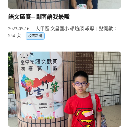
語文區賽─閩南語我最嗷
2023-05-16
大甲區 文昌國小 賴煊頎 報導
點閱數：
554 次
校園新聞