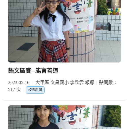
語文區賽─能言善道
2023-05-16
大甲區 文昌國小 李欣霏 報導
點閱數：
517 次
校園新聞