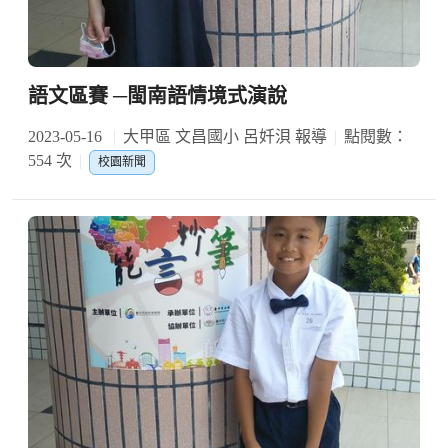
語文區賽 ─閩南語情境式演說
2023-05-16
大甲區 文昌國小 呂奷浿 報導
點閱數：
554 次
校園新聞