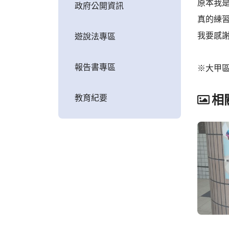
原本我
政府公開資訊
真的練
我要感
遊說法專區
報告書專區
※大甲
教育紀要
相