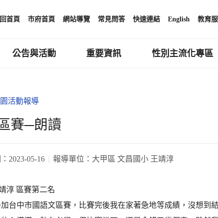
回首頁
市府首頁
網站導覽
常見問答
快速連結
English
教育服
公告與活動
重要資訊
性別主流化專區
園活動報導
區賽─朗讀
期：
2023-05-16
報導單位：
大甲區 文昌國小 王靖淳
靖淳 區賽第二名
日參加台中市國語文區賽，比賽完後我在家著急地等成績，沒想到