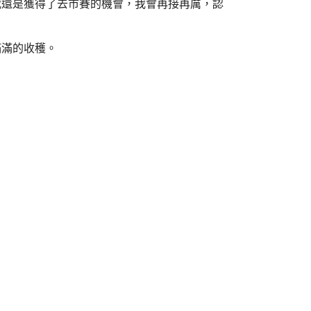
我還是獲得了去市賽的機會，我會再接再厲，認
滿滿的收穫。