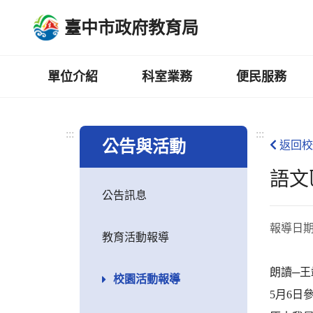
跳
臺中市政府教育局
到
主
要
內
單位介紹
科室業務
便民服務
容
區
:::
:::
公告與活動
返回校
語文
公告訊息
報導日
教育活動報導
朗讀─王
校園活動報導
5月6