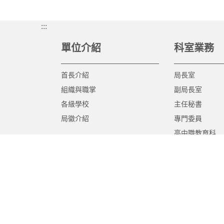
:::
單位介紹
科室業務
首長介紹
局長室
組織與職掌
副局長室
各級學校
主任秘書
局徽介紹
專門委員
高中職教育科
國中教育科
國小教育科
幼兒教育科
終身教育科
特殊教育科
課程教學科