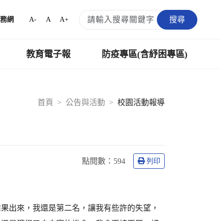
搜尋
A-
A
A+
務網
教育電子報
防疫專區(含紓困專區)
首頁
公告與活動
校園活動報導
點閱數：
594
列印
結果出來，我還是第二名，讓我有些許的失望，