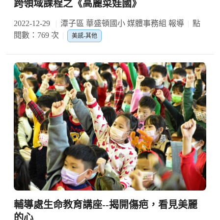
跨領域課程之《高麗菜娃國》
2022-12-29
潭子區 華盛頓國小 媒體事務組 報導
點
閱數：769 次
美感-其他
輔導處生命教育講座--揭開傷疤，看見美麗
的心