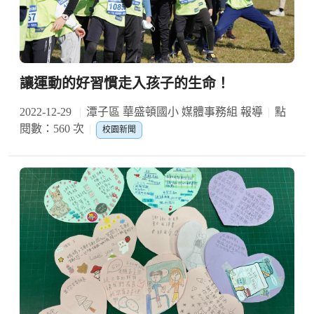
讓運動的好習慣走入孩子的生命！
2022-12-29
潭子區 華盛頓國小 媒體事務組 報導
點
閱數：560 次
校園新聞