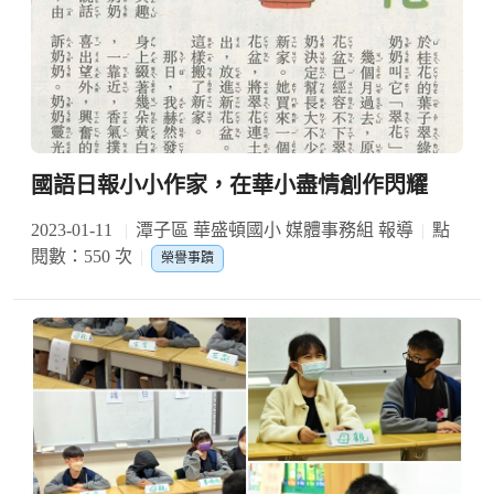
國語日報小小作家，在華小盡情創作閃耀
2023-01-11
潭子區 華盛頓國小 媒體事務組 報導
點
閱數：550 次
榮譽事蹟