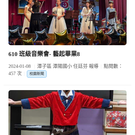
610 班級音樂會- 藝起畢業8
2024-01-08
潭子區 潭陽國小 任廷芬 報導
點閱數：
457 次
校園新聞