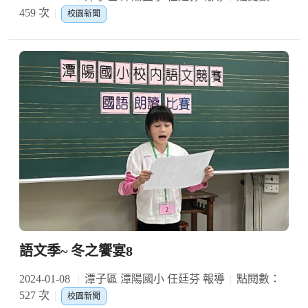
459 次
校園新聞
語文季~ 冬之饗宴8
2024-01-08
潭子區 潭陽國小 任廷芬 報導
點閱數：
527 次
校園新聞