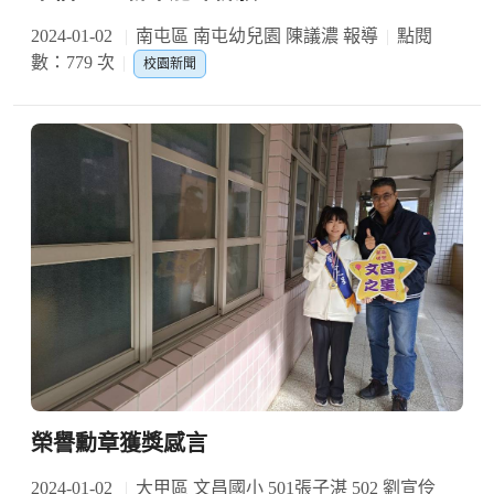
2024-01-02
南屯區 南屯幼兒園 陳議濃 報導
點閱
數：779 次
校園新聞
榮譽勳章獲獎感言
2024-01-02
大甲區 文昌國小 501張子湛 502 劉宣伶