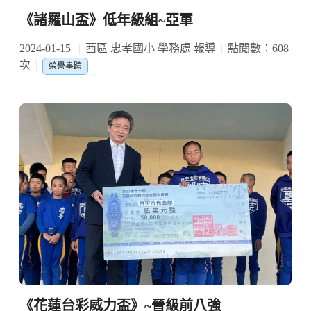
《諸羅山盃》低年級組~亞軍
2024-01-15
西區 忠孝國小 學務處 報導
點閱數：608
次
榮譽事蹟
《花蓮台彩威力盃》~晉級前八強