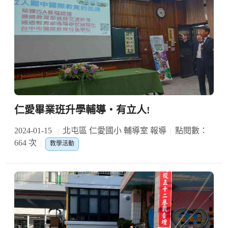
仁愛畢業班升學輔導‧有立人!
2024-01-15
北屯區 仁愛國小 輔導室 報導
點閱數：
664 次
教學活動