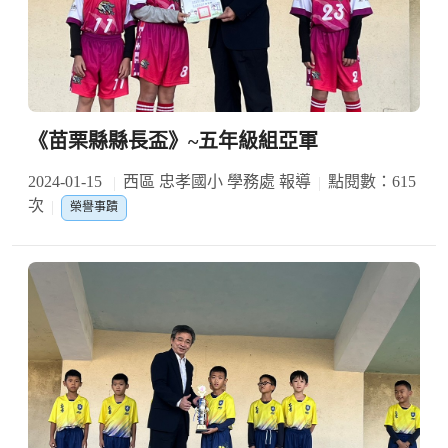
《苗栗縣縣長盃》~五年級組亞軍
2024-01-15
西區 忠孝國小 學務處 報導
點閱數：615
次
榮譽事蹟