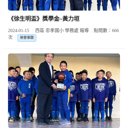
《徐生明盃》獎學金~黃力垣
2024-01-15
西區 忠孝國小 學務處 報導
點閱數：666
次
榮譽事蹟