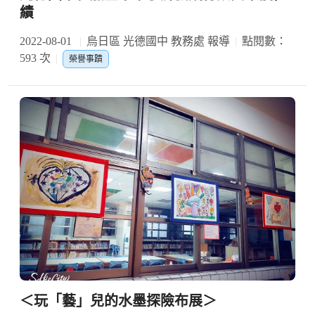
績
2022-08-01
烏日區 光德國中 教務處 報導
點閱數：
593 次
榮譽事蹟
＜玩「藝」兒的水墨探險布展＞