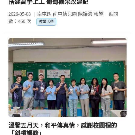
搭建高手上工 葡萄棚架改建記
2026-05-08
南屯區 南屯幼兒園 陳議濃 報導
點閱
數：460 次
教學活動
溫馨五月天，和平傳真情，感謝校園裡的
「斜槓媽咪」