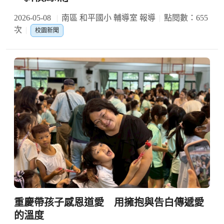
2026-05-08
南區 和平國小 輔導室 報導
點閱數：655
次
校園新聞
重慶帶孩子感恩道愛 用擁抱與告白傳遞愛
的溫度