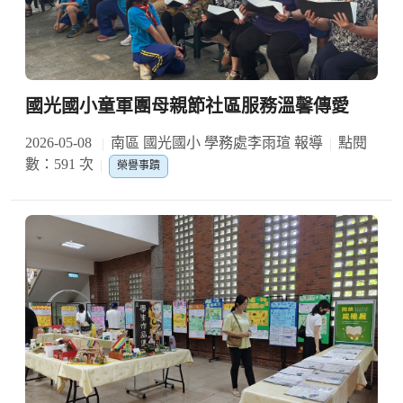
國光國小童軍團母親節社區服務溫馨傳愛
2026-05-08
南區 國光國小 學務處李雨瑄 報導
點閱
數：591 次
榮譽事蹟