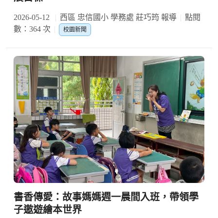
2026-05-12
西區 忠信國小 學務處 莊巧筠 報導
點閱
數：364 次
校園新聞
書香傳愛：故事媽媽週一晨間入班，帶領學
子遨遊繪本世界