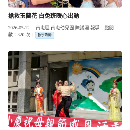
搶救玉蘭花 白兔班暖心出動
2026-05-12
南屯區 南屯幼兒園 陳議濃 報導
點閱
數：320 次
教學活動