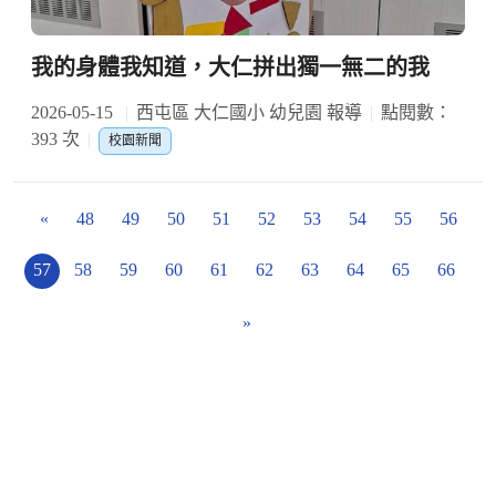
我的身體我知道，大仁拼出獨一無二的我
2026-05-15
西屯區 大仁國小 幼兒園 報導
點閱數：
393 次
校園新聞
«
48
49
50
51
52
53
54
55
56
57
58
59
60
61
62
63
64
65
66
»