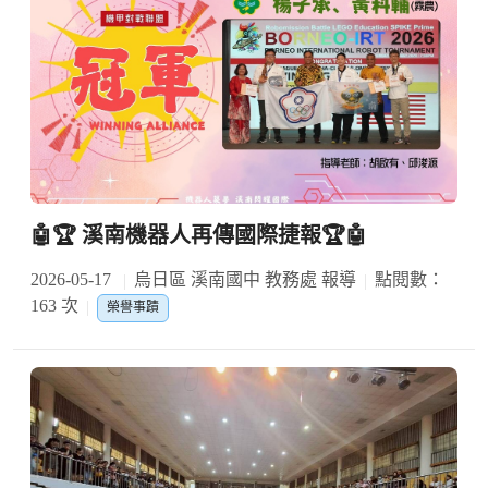
🤖🏆 溪南機器人再傳國際捷報🏆🤖
2026-05-17
烏日區 溪南國中 教務處 報導
點閱數：
163 次
榮譽事蹟