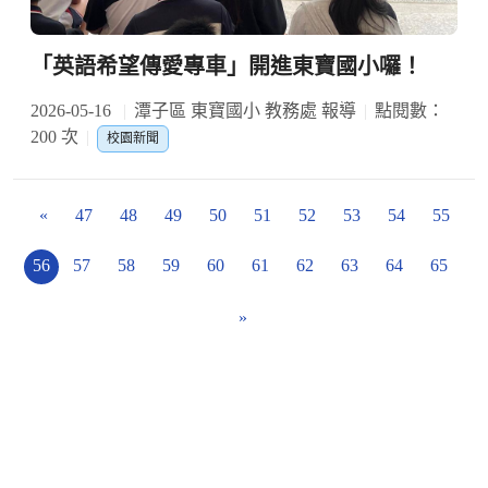
「英語希望傳愛專車」開進東寶國小囉！
2026-05-16
潭子區 東寶國小 教務處 報導
點閱數：
200 次
校園新聞
«
47
48
49
50
51
52
53
54
55
56
57
58
59
60
61
62
63
64
65
»