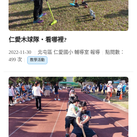
仁愛木球隊‧看哪裡?
2022-11-30
北屯區 仁愛國小 輔導室 報導
點閱數：
499 次
教學活動