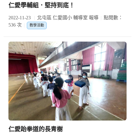
仁愛學輔組．堅持到底！
2022-11-23
北屯區 仁愛國小 輔導室 報導
點閱數：
536 次
教學活動
仁愛跆拳道的長青樹