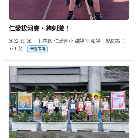
仁愛拔河賽‧夠刺激！
2022-11-28
北屯區 仁愛國小 輔導室 報導
點閱數：
530 次
榮譽事蹟