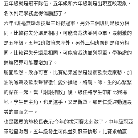
五年級就是冠軍隊伍，五年級和六年級則是出現互咬現象，
名次判定學務處得傷腦筋了。
六年4班毫無懸念技壓三班得冠軍，另外三個班則是積分相
同，比較得失分還是相同，可能會裁決並列亞軍，最刺激的
是五年級，五年2班敬陪末座外，另外三個班級則是積分相
同，比較得失分還是相同，可能會裁決並列冠軍，學務處的
錦旗預算可能要增加了。
勝固欣然、敗亦可喜，比賽結果當然是幾家歡樂幾家愁，加
油吶喊聲及歡樂聲響徹仁愛外操場，將親、師、生的心緊緊
的黏在一起，當「謝謝指教」後，級任將學生帶離比賽場
地，學生是主角，也是選手，又是觀眾，那是仁愛運動週最
美的畫面之一。
也是觀眾的施校長表示:今年的拔河賽太刺激了，中年級冠亞
軍戰最激烈，五年級發生可能並列冠軍情形，比賽求輸贏