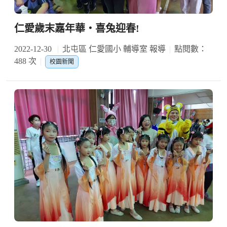
仁愛歲末嘉年華‧喜兔迎春!
2022-12-30
北屯區 仁愛國小 輔導室 報導
點閱數：
488 次
校園新聞