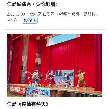
仁愛展演秀‧要你好看!
2022-12-30
北屯區 仁愛國小 輔導室 報導
點閱數：
514 次
校園新聞
仁愛《疫情有藍天》