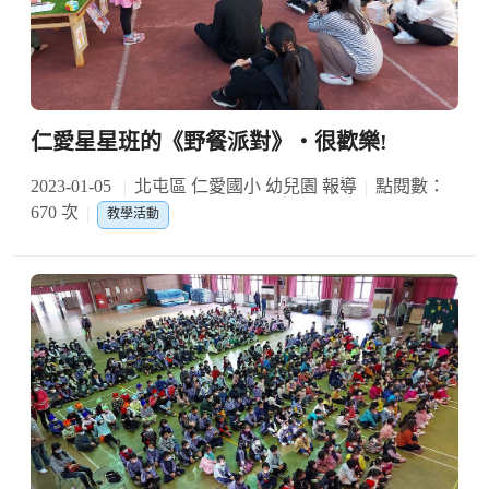
仁愛星星班的《野餐派對》‧很歡樂!
2023-01-05
北屯區 仁愛國小 幼兒園 報導
點閱數：
670 次
教學活動