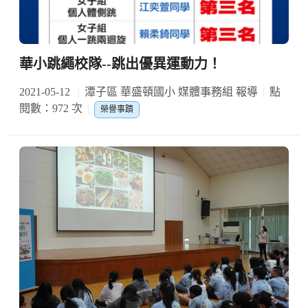
華小跳繩校隊--跳出優異運動力！
2021-05-12
潭子區 華盛頓國小 媒體事務組 報導
點
閱數：972 次
榮譽事蹟