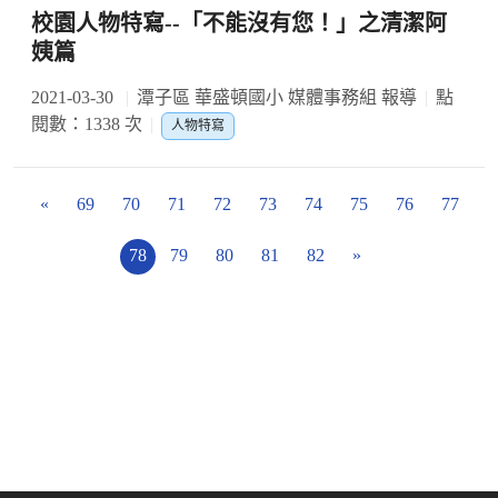
校園人物特寫--「不能沒有您！」之清潔阿
姨篇
2021-03-30
潭子區 華盛頓國小 媒體事務組 報導
點
閱數：1338 次
人物特寫
«
69
70
71
72
73
74
75
76
77
78
79
80
81
82
»