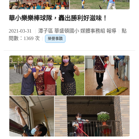
華小樂樂棒球隊，轟出勝利好滋味！
2021-03-31
潭子區 華盛頓國小 媒體事務組 報導
點
閱數：1369 次
榮譽事蹟