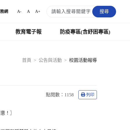
搜尋
A-
A
A+
務網
教育電子報
防疫專區(含紓困專區)
首頁
公告與活動
校園活動報導
點閱數：
1158
列印
創意！〗