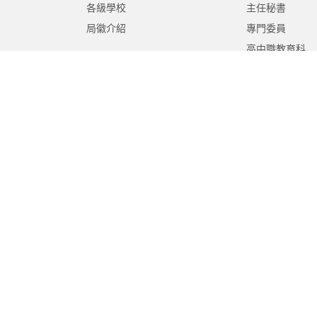
各級學校
主任秘書
局徽介紹
專門委員
高中職教育科
國中教育科
國小教育科
幼兒教育科
終身教育科
特殊教育科
課程教學科
體育保健科
工程營繕科
秘書室
學生事務室
人事室
會計室
政風室