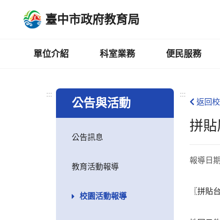
跳
臺中市政府教育局
到
主
要
內
單位介紹
科室業務
便民服務
容
區
:::
:::
公告與活動
返回校
拼貼
公告訊息
報導日
教育活動報導
〖拼貼
校園活動報導