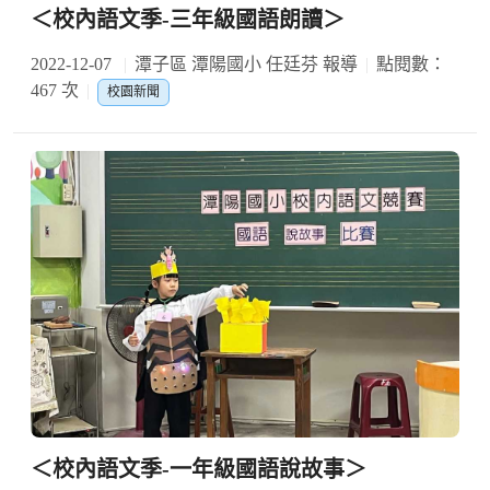
＜校內語文季-三年級國語朗讀＞
2022-12-07
潭子區 潭陽國小 任廷芬 報導
點閱數：
467 次
校園新聞
＜校內語文季-一年級國語說故事＞