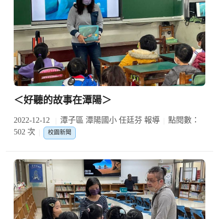
＜好聽的故事在潭陽＞
2022-12-12
潭子區 潭陽國小 任廷芬 報導
點閱數：
502 次
校園新聞