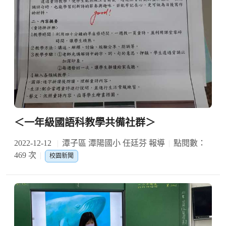
＜一年級國語科教學共備社群＞
2022-12-12
潭子區 潭陽國小 任廷芬 報導
點閱數：
469 次
校園新聞