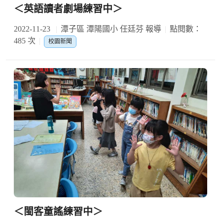
＜英語讀者劇場練習中＞
2022-11-23
潭子區 潭陽國小 任廷芬 報導
點閱數：
485 次
校園新聞
＜閩客童謠練習中＞