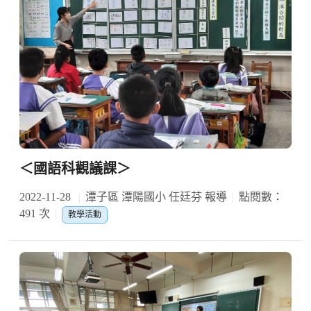
＜國語科觀議課＞
2022-11-28
潭子區 潭陽國小 任廷芬 報導
點閱數：
491 次
教學活動