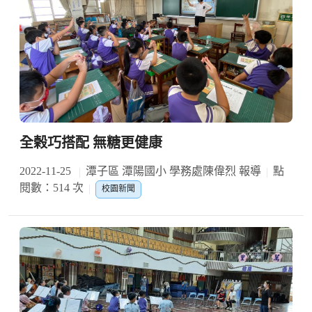
全榖巧搭配 無糖更健康
2022-11-25
潭子區 潭陽國小 學務處陳偉烈 報導
點
閱數：514 次
校園新聞