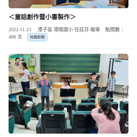
＜童話創作暨小書製作＞
2022-11-23
潭子區 潭陽國小 任廷芬 報導
點閱數：
498 次
校園新聞