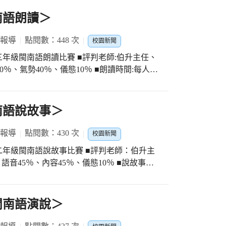
南語朗讀＞
 報導
點閱數：448 次
校園新聞
辦理三年級閩南語朗讀比賽 ■評判老師:伯升主任、
％、氣勢40％、儀態10％ ■朗讀時間:每人3
序號事宜 感謝班級導師的協助指導暨家長的支
生學習的經驗 激發學生的潛能，培養帶著走的
南語說故事＞
 報導
點閱數：430 次
校園新聞
辦理二年級閩南語說故事比賽 ■評判老師：伯升主
音45％、內容45％、儀態10％ ■說故事時
導暨家長支持鼓舞 感謝註冊翠蘭組長協助計時
裝與道具等 所謂「舞台是留給有準備的人」
項 期許繼續努力不懈以求更上一層樓
閩南語演說＞