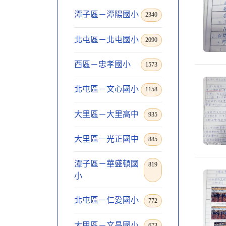
潭子區－潭陽國小
2340
北屯區－北屯國小
2090
西區－忠孝國小
1573
北屯區－文心國小
1158
大里區－大里高中
935
大里區－光正國中
885
潭子區－華盛頓國
819
小
北屯區－仁愛國小
772
大甲區－文昌國小
673