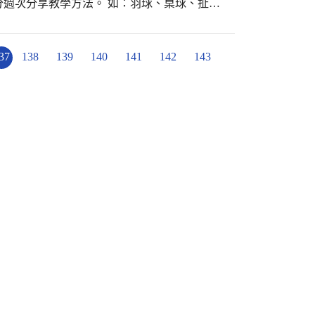
週次分享教學方法。 如：羽球、桌球、扯
演練，並達成運動健身之效果
37
138
139
140
141
142
143