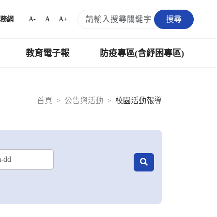
搜尋
A-
A
A+
務網
教育電子報
防疫專區(含紓困專區)
首頁
公告與活動
校園活動報導