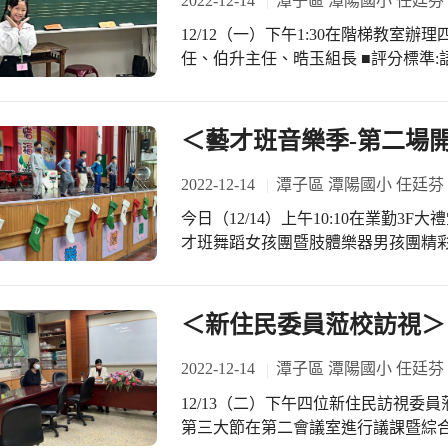
2022-12-14
潭子區 潭陽國小 任廷芬
12/12（一）下午1:30在階梯教室
任、伯升主任、晧玉組長 ■評分標準:語
人3-4分鐘 四、五年級共有20位小
班級導師協助指導暨家長的支持協助 
評判老師給予參賽小朋友的建議 期許
＜藝才班音樂季-第二場
2022-12-14
潭子區 潭陽國小 任廷芬
今日（12/14）上午10:10在業勤3
才班舞蹈女孩團暨肢體樂器男孩團精彩
♡雙簧管：三輪車 ♡法國號：兩隻老虎
英老師和術科竺吟老師辛苦指導 感謝
組長溝通聯繫與協助 感謝今日與會的
＜新住民委員蒞校訪視＞
及協助生活常規 明天同一時間由四1
聆聽 給予藝才班小朋友加油打氣喔！
2022-12-14
潭子區 潭陽國小 任廷芬
12/13（二）下午四位新住民訪視委
第三大節在第二會議室進行議課暨綜合