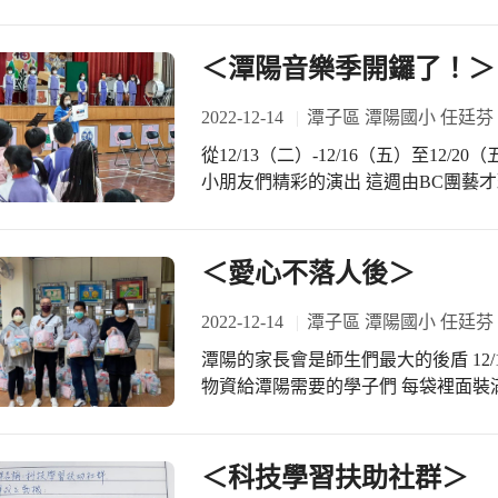
官暨委員們給予柬埔寨瑞珠老師許多寶
園及多元文化素養 培養學生能尊重不
涵養國際化的視野 增進國家競爭力並
＜潭陽音樂季開鑼了！＞
2022-12-14
潭子區 潭陽國小 任廷芬
從12/13（二）-12/16（五）至12/
小朋友們精彩的演出 這週由BC團藝
彩演出 感謝藝才班學、術科老師辛苦
等 感謝後援會幹部暨家長們的支持與協助
吟老師用英文開場令人耳目一新 過程
＜愛心不落人後＞
然年紀小但志氣高 樂器吹奏毫無冷場
跳歡樂 明天10:10同一場地還有精彩
2022-12-14
潭子區 潭陽國小 任廷芬
班師生最大的鼓舞！
潭陽的家長會是師生們最大的後盾 12
物資給潭陽需要的學子們 每袋裡面裝
孟芳會長還親自一一幫忙把愛心物資搬
倫組長的協助 副會長這一份助人的心
典範
＜科技學習扶助社群＞