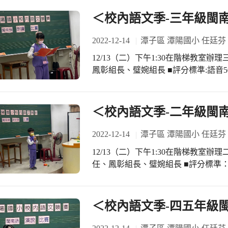
＜校內語文季-三年級閩
2022-12-14
潭子區 潭陽國小 任廷芬
12/13（二）下午1:30在階梯教室
鳳彰組長、璧婉組長 ■評分標準:語音50
分鐘 感謝註冊翠蘭組長協助計時及報
持鼓舞 藉由現場的觀摩與學習增進學
能力
＜校內語文季-二年級閩
2022-12-14
潭子區 潭陽國小 任廷芬
12/13（二）下午1:30在階梯教室
任、鳳彰組長、璧婉組長 ■評分標準：語
間：3-4分鐘 感謝二年級導師協助指
暨報號等事宜 有參賽小朋友們自備服
請參賽小朋友們牢記評判老師的建議事
＜校內語文季-四五年級