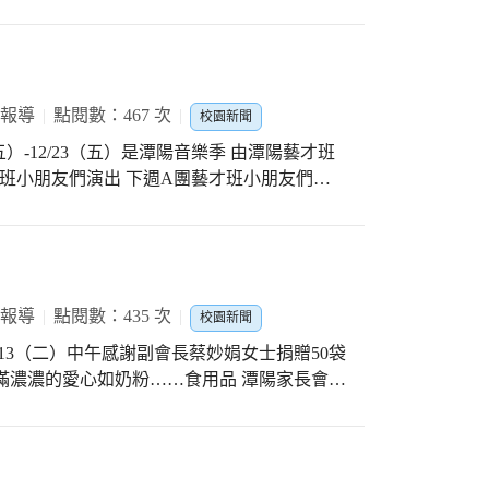
貴的建議及教學法 希望透過語言學習深耕校
同國家族群的語言文化 營造友善的生活環境
與世界接軌
 報導
點閱數：467 次
校園新聞
20（五）-12/23（五）是潭陽音樂季 由潭陽藝才班
才班小朋友們演出 下週A團藝才班小朋友們精
的策劃與指導 感謝註冊翠蘭組長的溝通與聯繫
 12/13（二）開場白與以往不同喔 術科竺
中雙語教學融入藝文領域 三10藝才班小朋友雖
臺上還有小朋友唱跳暨與現場小朋友們一起唱
的表演 歡迎全校師生們前往聆聽 就是給予藝才
 報導
點閱數：435 次
校園新聞
/13（二）中午感謝副會長蔡妙娟女士捐贈50袋
滿濃濃的愛心如奶粉……食用品 潭陽家長會鄭
至兒美館先放置 感謝總務伯升主任暨文書子
意真是令人感動！ ＜發揮愛心♡助人為樂＞好