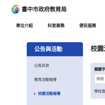
跳
臺中市政府教育局
到
主
要
內
單位介紹
科室業務
便民服務
容
區
:::
:::
校園
公告與活動
公告訊息
關鍵
教育活動報導
學校
校園活動報導