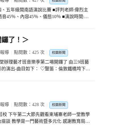
 報導
點閱數：427 次
校園新聞
辦理四、五年級閩南語演說比賽 ■評判老師:偉烈主
音45％、內容45％、儀態10％ ■演說時間:每
朋友們參賽 小朋友們的表現逐年進步與成長 感謝
感謝教學寶齡組長辛苦的規劃與推動 感謝三位
繼續努力不懈以求更上一層樓！
開鑼了！＞
 報導
點閱數：425 次
校園新聞
F大禮堂辦理藝才班音樂季第二場開鑼了 由三9班藝
的演出-曲目如下： ♡豎笛：倫敦鐵橋垮下來
 ♡長號：大象 ♡打擊：小毛驢 感謝學科文
竺吟老師運用雙語主持生動有趣 感謝註冊翠蘭
班級及小朋友們前往聆聽 感謝班級導師的帶領
0班藝才班小朋友演出 歡迎全校師生們踴躍前往
 報導
點閱數：428 次
校園新聞
員蒞校 下午第二大節先觀看柬埔寨老師一堂教學
座談 教學是一門藝術暨多元化 感謝教育局長