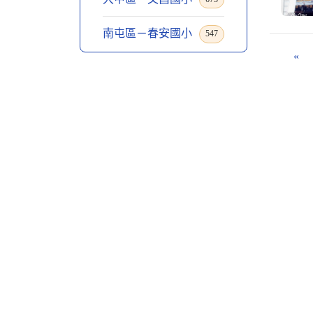
南屯區－春安國小
547
«