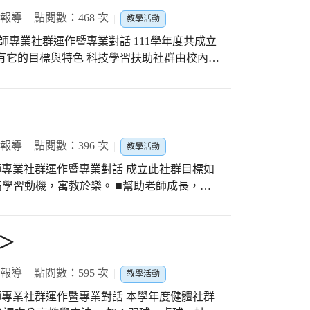
 報導
點閱數：468 次
教學活動
行教師專業社群運作暨專業對話 111學年度共成立
皆有它的目標與特色 科技學習扶助社群由校內科
群分享與討論專業對話 讓成員拓展科技視野暨
同時了解學習資訊科技新資源 以協助學生投入
 報導
點閱數：396 次
教學活動
進行教師專業社群運作暨專業對話 成立此社群目標如
高學習動機，寓教於樂。 ■幫助老師成長，重
一種語言、工具來學習，而不是一種學科。 ■
中的英文，能聽、能說反覆練習，然後嘗試應
興趣的師生，可把學習的成果作成記錄簿，越
＞
得到回饋，再加以修正，修正之後再反覆練
 報導
點閱數：595 次
教學活動
進行教師專業社群運作暨專業對話 本學年度健體社群