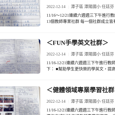
2022-12-14
潭子區 潭陽國小 任廷芬
11/16～12/21連續六週週三下午進
13個教師專業社群 每一個社群成立
學天文課程教授老師成立社群 藉由社
增能 進而運用於幫助學生學習成長 
學習 提高學習動機暨提升學習成效
＜FUN手學英文社群＞
2022-12-14
潭子區 潭陽國小 任廷芬
11/16-12/21連續六週週三下午
下： ■幫助學生更快樂的學英文，提
拾對英文學習的熱情。 ■把英文作為
用直接的方法學習、看影片，模仿其
用分享。 ■將這種學習方法推廣於有
＜健體領域專業學習社群
學越多。 ■學習的成果與外師對話，
習、熟練。
2022-12-14
潭子區 潭陽國小 任廷芬
11/16-12/21連續六週週三下午