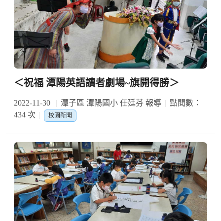
＜祝福 潭陽英語讀者劇場~旗開得勝＞
2022-11-30
潭子區 潭陽國小 任廷芬 報導
點閱數：
434 次
校園新聞