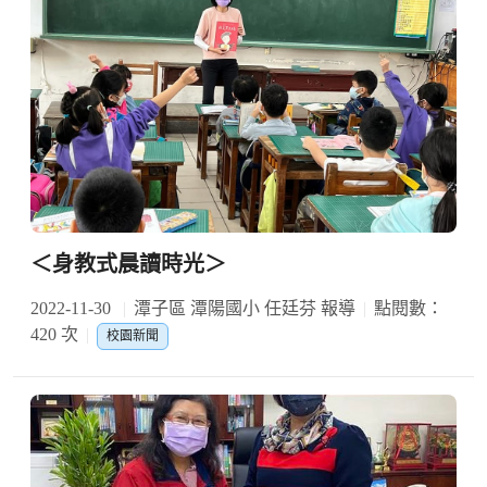
＜身教式晨讀時光＞
2022-11-30
潭子區 潭陽國小 任廷芬 報導
點閱數：
420 次
校園新聞