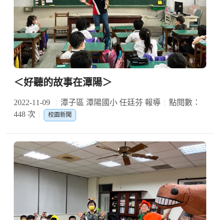
＜好聽的故事在潭陽＞
2022-11-09
潭子區 潭陽國小 任廷芬 報導
點閱數：
448 次
校園新聞