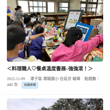
＜料理職人♡餐桌溫度書展~強強滾！＞
2022-11-09
潭子區 潭陽國小 任廷芬 報導
點閱數：
440 次
校園新聞