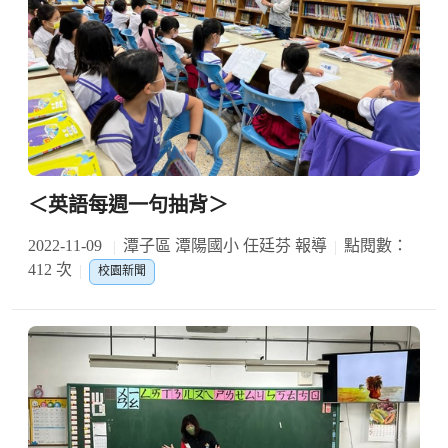
＜英語每週一句抽背＞
2022-11-09
潭子區 潭陽國小 任廷芬 報導
點閱數：
412 次
校園新聞