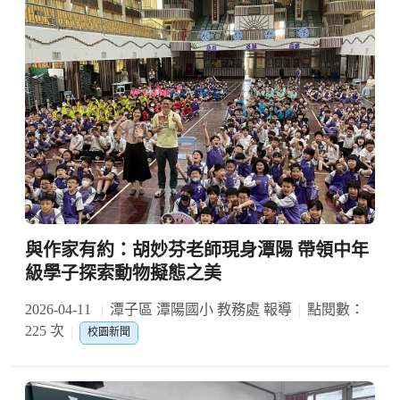
與作家有約：胡妙芬老師現身潭陽 帶領中年
級學子探索動物擬態之美
2026-04-11
潭子區 潭陽國小 教務處 報導
點閱數：
225 次
校園新聞