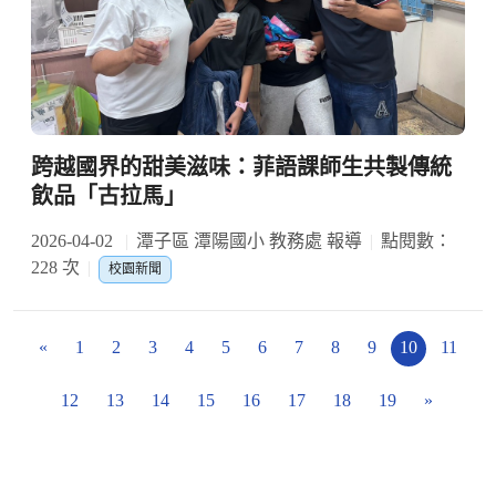
跨越國界的甜美滋味：菲語課師生共製傳統
飲品「古拉馬」
2026-04-02
潭子區 潭陽國小 教務處 報導
點閱數：
228 次
校園新聞
«
1
2
3
4
5
6
7
8
9
10
11
12
13
14
15
16
17
18
19
»