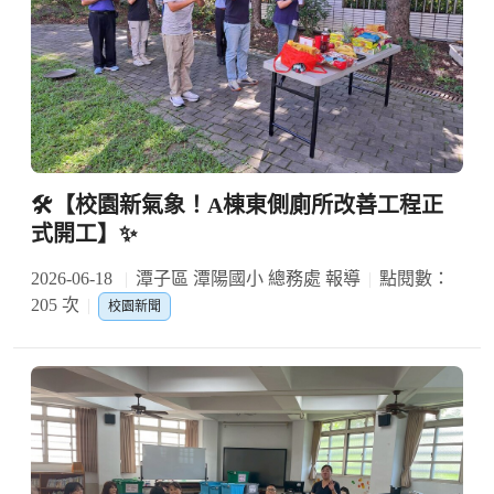
🛠️【校園新氣象！A棟東側廁所改善工程正
式開工】✨
2026-06-18
潭子區 潭陽國小 總務處 報導
點閱數：
205 次
校園新聞