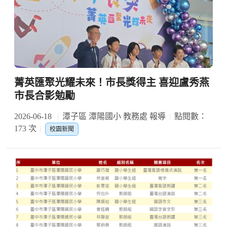
菁英匯聚光耀未來！市長獎得主 喜迎盧秀燕
市長合影勉勵
2026-06-18
潭子區 潭陽國小 教務處 報導
點閱數：
173 次
校園新聞