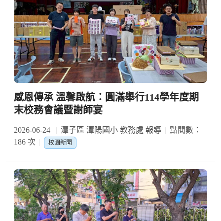
感恩傳承 溫馨啟航：圓滿舉行114學年度期
末校務會議暨謝師宴
2026-06-24
潭子區 潭陽國小 教務處 報導
點閱數：
186 次
校園新聞