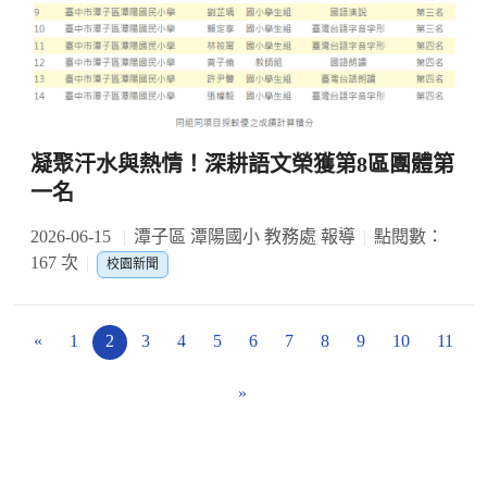
凝聚汗水與熱情！深耕語文榮獲第8區團體第
一名
2026-06-15
潭子區 潭陽國小 教務處 報導
點閱數：
167 次
校園新聞
«
1
2
3
4
5
6
7
8
9
10
11
»