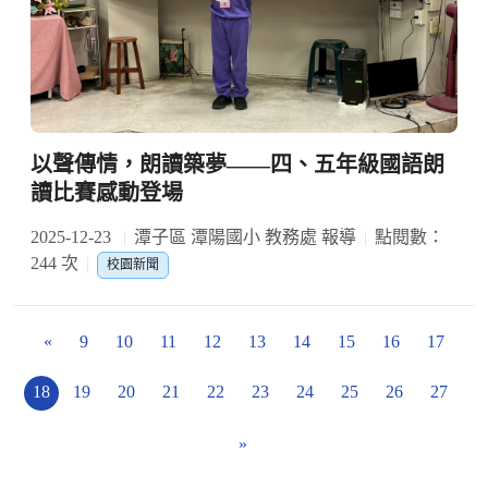
以聲傳情，朗讀築夢——四、五年級國語朗
讀比賽感動登場
2025-12-23
潭子區 潭陽國小 教務處 報導
點閱數：
244 次
校園新聞
«
9
10
11
12
13
14
15
16
17
18
19
20
21
22
23
24
25
26
27
»