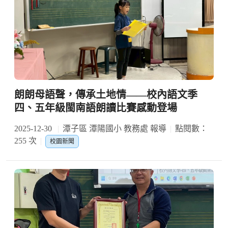
朗朗母語聲，傳承土地情——校內語文季
四、五年級閩南語朗讀比賽感動登場
2025-12-30
潭子區 潭陽國小 教務處 報導
點閱數：
255 次
校園新聞