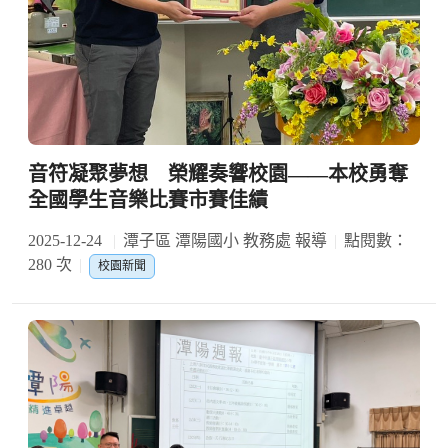
音符凝聚夢想 榮耀奏響校園——本校勇奪
全國學生音樂比賽市賽佳績
2025-12-24
潭子區 潭陽國小 教務處 報導
點閱數：
280 次
校園新聞