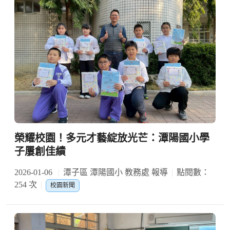
榮耀校園！多元才藝綻放光芒：潭陽國小學
子屢創佳績
2026-01-06
潭子區 潭陽國小 教務處 報導
點閱數：
254 次
校園新聞