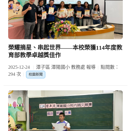
榮耀摘星、串起世界——本校榮獲114年度教
育部教學卓越獎佳作
2025-12-24
潭子區 潭陽國小 教務處 報導
點閱數：
294 次
校園新聞