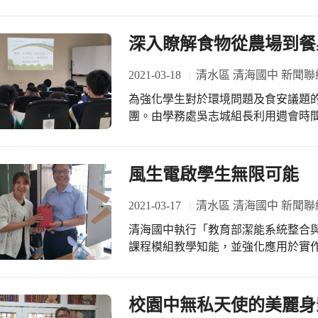
穗組長利用社團活動時間，指導學生
雨掘地、下苗及覆土，不僅綠化美化校園環
任於課程結束前不忘提醒學生「種樹
深入瞭解食物從農場到餐
嬰兒，需要經常性澆水養護，才能提
著學生以實際行動關愛自然，同時心
2021-03-18
清水區 清海國中 新聞聯
為強化學生對於環境問題及食安議題
團。由學務處吳志城組長利用週會時
動，共同愛護地球！ 吳組長表示將利用停車場旁空地，開設清海開心農場，採取友
善農耕方式，引導學生探索本土文化
項集會時間宣導均衡飲食觀念，並接
風生電啟學生無限可能
展等議題。 希望學生能養成綠色消費習慣，以「吃在地、食當季」為選擇基礎，體
驗正確的消費觀念對於環境保護的深
2021-03-17
清水區 清海國中 新聞聯
過自發性行動，共同為保護地球環境
清海國中執行「教育部潔能系統整合
課程模組教學知能，並強化應用於實作
主任到校分享風力發電創意課程。 莊主任以從事十餘年風力發電教學經驗分享作為
開端，介紹各種綠能桌遊在教學上的
中，也讓學生自然地建構綠能基本常
校園中無私天使的美麗身
和嘗試，透過寓教於樂方式，讓能源教育不再枯燥乏味