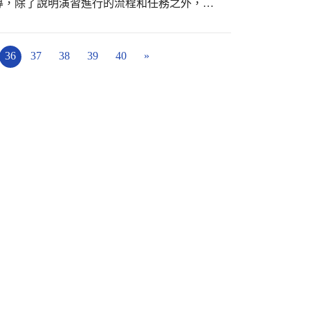
導，除了說明演習進行的流程和任務之外，更
佐證資料，一絲不苟的態度和專業知能的展
3月16日上午8：00地震警
豐校長表示，感謝教育局
震結束，旋即進行人員疏散至操場，馬上清點
費挹注，更要感謝各級民代協助爭取中央經費
受傷學生，緊急救護組隨即出動搶救，經過檢
36
37
38
39
40
»
動力，未來將加強對於午餐供應廠商督導工
，師生動作確實到位。 賴勝豐校長指
放心。
「高級中等以下學校防災校園建置計畫」評選活
樂學園。透過防災演練，讓我們不畏懼危難降
，保護自己，更能協助他人。