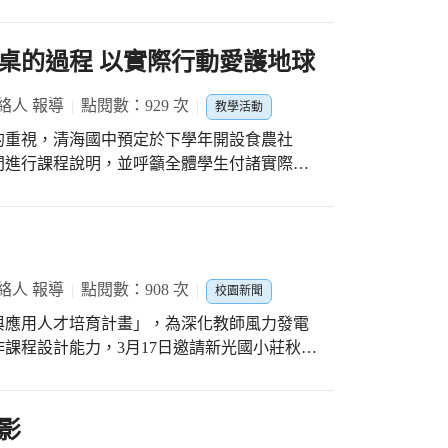
將樹苗種植於中庭走道兩旁。看到學生揮汗如
境，也發揮調節空氣的功能。 李泰明主
很重要，但養樹更重要」，剛種下的樹苗就像
桌的過程 以實際行動愛護地球
升存活率，希望大家持續關心和養護。相信隨
中也種下愛護校園的幼苗。
絡人 報導
點閱數：929 次
教學活動
的重視，清海國中預定於下學年開設食農社
間進行課程說明，並呼籲全體學生付諸實際行
，推及在地食材低碳飲食的生活方式；利用各
軌國際教育，引導學生關心健康飲食和永續發
遠影響。最後鼓勵學生由生活中自由發想，透
絡人 報導
點閱數：908 次
校園新聞
盡一份心力。
與應用人才培育計畫」，為深化教師風力發電
課程設計能力，3月17日邀請新光國小莊秋蘭
應用，不僅引發學生學習動機，在遊戲過程
識，深受學生喜愛。她鼓勵老師進行教學改變
影
。 她教學時發現學生學習遇