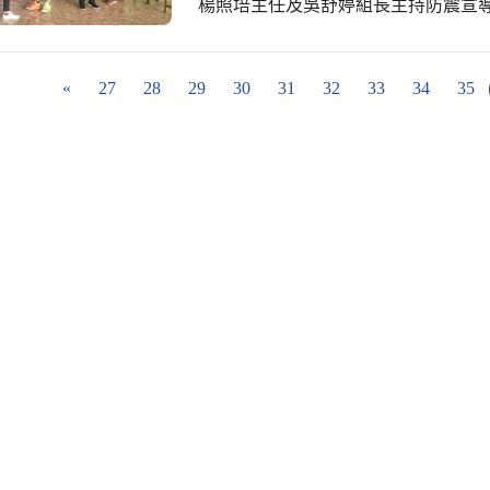
楊照培主任及吳舒婷組長主持防震宣
勾稽檢核表，並仔細檢視廠商所提供
指導學生複習抗震保命「蹲下、掩護、穩住」的三要領。 
現，致力落實嚴格審視把關，足為公務人員的表率。 賴勝
報響起，全校師生就地避難，直到地
長期對於本校中央廚房關心督導及經
人數並完成回報。當通報組回報發現
«
27
28
29
30
31
32
33
34
35
補助。大家的關心是我們持續努力的
傷及包紮，迅速後送就醫。演習過程氣氛逼真
作，希望孩子們吃得開心，家長更加
出：本校榮獲教育局推薦參加第9屆
動，證明清海國中是個安全幸福的快
臨，屆時都能表現出正確的本能反應