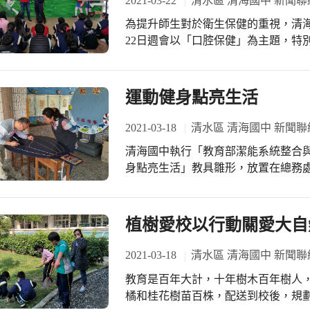
2021-03-22
清水區 清海國中 新聞聯
引發大家思考「隨手關閉不需要用到
為提升師生對於衛生保健的重視，清
同響應。
22日週會以「口腔保健」為主題，特
口腔衛生。 吳志城組長首先指出許多人年紀輕輕就有牙周病的困擾，往往是沒有正
確清潔口腔所造成的，所以治療及預
慣。他提供「貝氏刷牙法」，提醒學
運動健身點亮生活
讓正確刷牙概念能夠深植學生心中。 最後他指出大部分學生都抱怨「5歲就會刷
牙」、「吃完東西常刷牙」、「每天
2021-03-18
清水區 清海國中 新聞聯
法用錯了，事倍功半。注意潔牙的細
清海國中執行「教育部潔能系統整合與
乾淨，並於每半年定期回診檢查，確
身點亮生活」教具雛形，放置在總務
在生活上的應用。 李泰明主任以「運動健身點亮生活」的創意發想為起點，將手搖
發電機加裝腳踏板後，改裝為腳踏發
LED燈條觸點，營造「產出電壓越高
植樹愛校以行動關愛大自
長延伸李主任的創意，將LED燈條裝
激盪下，創意教具由此誕生。 放學時，路過總務處的師生都好奇地親自體驗，氣喘
2021-03-18
清水區 清海國中 新聞聯
吁吁地踩著腳踏車踏板，企圖產出更高
教育是百年大計，十年樹木百年樹人
人力發電的人，更能領略電力資源的
橘和桂花樹苗百株，配送到校後，規劃配合課程