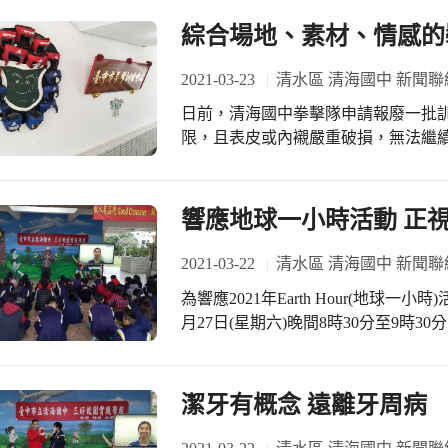
綜合場地、素材、情感的
2021-03-23
清水區 清海國中 新聞聯
日前，清海國中拳擊隊申請報廢一批
限，且表皮或內襯嚴重破損，無法繼
丟棄。許多拳擊隊學員路過看到，都
汗水和淚水的「老戰友」。 在視覺藝術課程，吳靜穗老師指導學生自由發想，完成
拳擊手套裝置藝術設計後，利用課餘
響應地球一小時活動 正
狀，上色後成為底板。將報廢的拳套
妏儀營養師親自操刀，畫上可愛的臉部表情
2021-03-22
清水區 清海國中 新聞聯
泰明主任協助安裝於拳擊訓練中心匾
為響應2021年Earth Hour(地
油，成為校園生活中情感的延伸。這
月27日(星期六)晚間8時30分至9時
合師生創作智慧，演繹出全新意象，
義的環保活動。 賴校長指出Earth Hour（地球一小時）是一個全球性節能活動，每
到努力的方向。
年三月的最後一個星期六晚間辦理，
識，減少能源消耗，喚起人們以實際行動應對全
潔牙有概念 遠離牙周病
常使用的高耗能電器，如：吹風機、
在小很多，關燈一小時不會節約多少