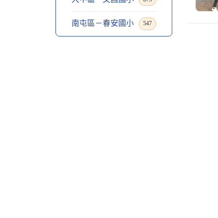
南屯區－春安國小
547