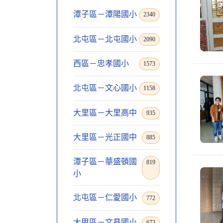
潭子區－潭陽國小
2340
北屯區－北屯國小
2090
西區－忠孝國小
1573
北屯區－文心國小
1158
大里區－大里高中
935
大里區－光正國中
885
潭子區－華盛頓國
819
小
北屯區－仁愛國小
772
大甲區－文昌國小
673