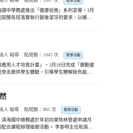
絡人 報導
點閱數：1007 次
教學活動
的電源」的習慣，也能拯救地球，期盼大家共
海國中學務處推出「健康促進」系列宣導，3月
別提醒各班落實執行飯後潔牙的要求，以維護
防牙周病的關鍵，在於養成良好口腔衛生習
生正確刷牙，並於講解後，請學生上台演練，
有刷牙」…等，可是還是有滿口蛀牙。可見方
絡人 報導
點閱數：1045 次
教學活動
節，搭配牙線的使用，牙齒才能刷到徹底清潔
應用人才培育計畫」，3月18日完成「運動健
保口腔健康。
處旁走廊供學生體驗，引導學生瞭解綠色能源
電機；另外設計驅動電路，用以控制繼電器的
，點亮LED燈數越多」的神奇效果。吳靜穗組
然
飾於熱氣球裝置藝術，在結合集體智慧的腦力
絡人 報導
點閱數：881 次
教學活動
電壓，以點亮更多LED燈。相信每位體驗過
，清海國中總務處於年初向東勢林管處申請月
可貴，以及珍惜資源的重要性。
辦理植樹活動。 李泰明主任和吳靜