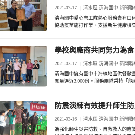
到最大的困難是扇葉製作，因此投身
2021-03-17
清水區 清海國中 新聞聯
志同道合的教師精進風力發電教學；
清海國中愛心志工隊熱心服務素有口
轉動，進而提供能量，引導學生深入
協助疫苗施打作業、支援新生健康檢
最後她鼓勵學校老師組織學生綠能學
們甜美的笑容和認真工作的身影。 今年志工隊陳錚香隊長獲衛生福利部，頒發志願
生耐心地不斷嘗試及改善設計，培養
服務績優銀牌獎鼓勵；黃靜仙女士亦榮
能種子在不久的未來，將成為潔能應
豐校長代為頒發表揚狀，感謝她們的無私付出。 黃女士打趣表示
學校與廠商共同努力為食
中無處懸掛，可能需要再買一棟房子
部的肯定，未來仍將秉持志工精神，
2021-03-17
清水區 清海國中 新聞聯
清海國中擁有臺中市海線地區供餐數
餐量逼近3,000份。服務團隊秉持
改善措施後，著手申請HACCP認證工作，以提升
校長領軍，家長會湯雯婷會長、學務
品進行食材供應商訪廠，提醒廠商堅
防震演練有效提升師生防
學校與廠商層層把關，共同守護孩子們的食安。 在聽取該廠簡報
入廠區訪視。家長會湯會長尤其關心
2021-03-16
清水區 清海國中 新聞聯
到運送過程中每一細節，並對於有機
為強化師生災害防救、自救救人的應變
品無瘦肉精金標章」的用心讚譽有加。 訪廠後，張營養師依據訪廠過程所見，