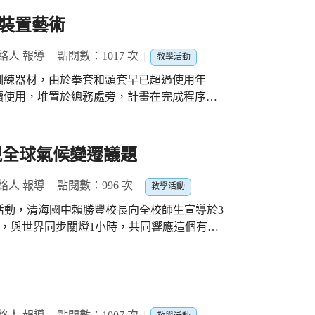
裝置藝術
絡人 報導
點閱數：1017 次
教學活動
訓練器材，由於拳套和頭套早已超過使用年
續使用，堆置於總務處旁，計畫在完成程序後
不捨地拾起把玩，似乎想起這些曾經一起揮灑
時間使用線鋸，將薄木板裁切成拳擊手套形
視全球氣候變遷議題
和頭套改造和組合，固定於底板上。最後由張
，產生畫龍點睛的神奇效果。 成品由李
絡人 報導
點閱數：996 次
教學活動
額旁，裝置藝術上陳列的器材提醒學員繼續加
球一小時)活動，清海國中賴勝豐校長向全校師生宣導於3
個綜合「場地、素材、情感」的藝術展示，集
30分，與世界同步關燈1小時，共同響應這個有意
內含豐富的精神文化底蘊，相信能激勵學員找
望藉此活動引發地球公民自發性電源管理的意
球暖化的議題。 雖然比起家庭中經
烤箱、冷氣空調和電磁爐…等，電燈的功率實
電力。但是藉由實際參與「關燈行動」，可以