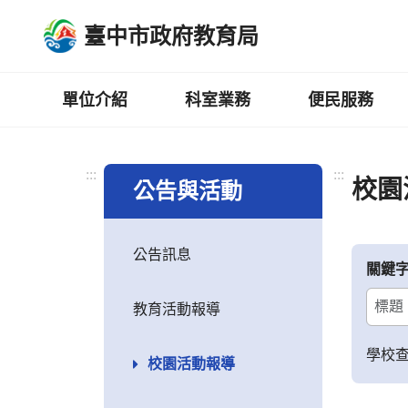
跳
臺中市政府教育局
到
主
要
內
單位介紹
科室業務
便民服務
容
區
:::
:::
校園
公告與活動
公告訊息
關鍵
教育活動報導
學校
校園活動報導