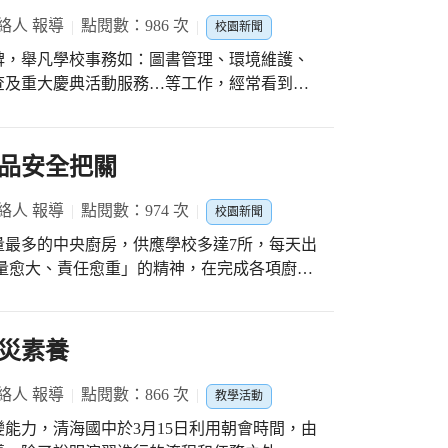
辦理臺中市風力創意玩具競賽多年，糾集更多
絡人 報導
點閱數：986 次
校園新聞
更期盼學生透過動手實作，瞭解扇葉如何受風
碑，舉凡學校事務如：圖書管理、環境維護、
瞭解扇葉設計的各種因素與轉動速度的關係。
查及重大慶典活動服務…等工作，經常看到她
習團隊，持續參加風力創意玩具競賽，鼓勵學
團隊默契，建立自信心與成就感，相信這些綠
獲銅牌獎殊榮，可謂雙喜臨門。16日由賴勝
用人才。
，感謝狀已多到家
品安全把關
來收藏。感謝師生的認同、學校的提報及衛福
持續投入志工服務。
絡人 報導
點閱數：974 次
校園新聞
量最多的中央廚房，供應學校多達7所，每天出
「能量愈大、責任愈重」的精神，在完成各項廚房
午餐供應品質。 3月16日由賴勝豐
處楊照培主任、張妏儀營養師陪同前往芫儂食
守承諾，配合本市食品安全的相關規範，透過
災素養
後，一行人旋即進
午餐食安，仔細詢問食材從進場、處理、儲存
絡人 報導
點閱數：866 次
教學活動
蔬葉一貫作業的加工過程及申請通過「牛豬產
能力，清海國中於3月15日利用朝會時間，由
逐一