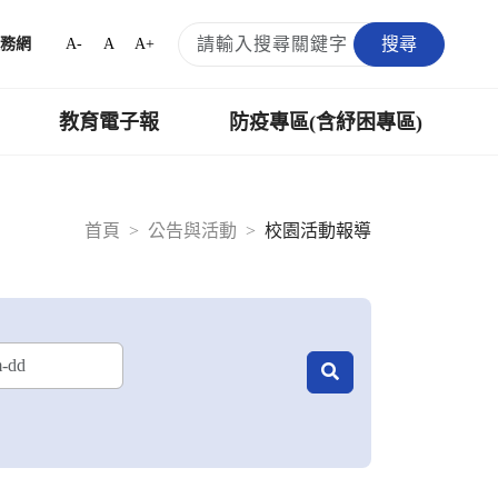
搜尋
A-
A
A+
務網
教育電子報
防疫專區(含紓困專區)
首頁
公告與活動
校園活動報導