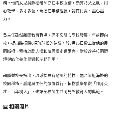
務。他的女兒吳靜穗老師亦在本校服務，頗有乃父之風，用
心教學、多才多藝，現擔任事務組長，認真負責、盡心盡
力。
吳主任雖然離開教育職場，仍不忘關心學校發展，年前即向
校方提出將捐贈6棵琉球松的建議。於3月15日僱工從他的農
園斷根，種植於勵志樓和慎思樓走道兩旁，對於改善校園環
境與綠化美化景觀起示範作用。
賴勝豐校長指出，琉球松具有耐風的特性，適合靠近海邊的
校園種植。感謝吳主任的慷慨善行，植樹義舉象徵「作育英
才、百年樹人」，也讓全校師生共同見證教育人的典範。
相關照片