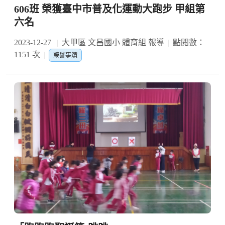
606班 榮獲臺中市普及化運動大跑步 甲組第
六名
2023-12-27
大甲區 文昌國小 體育組 報導
點閱數：
1151 次
榮譽事蹟