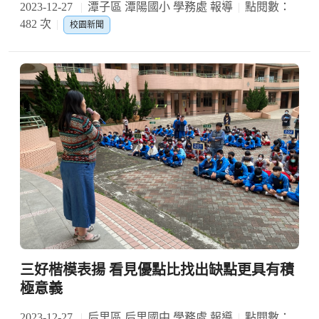
2023-12-27
潭子區 潭陽國小 學務處 報導
點閱數：
482 次
校園新聞
三好楷模表揚 看見優點比找出缺點更具有積
極意義
2023-12-27
后里區 后里國中 學務處 報導
點閱數：