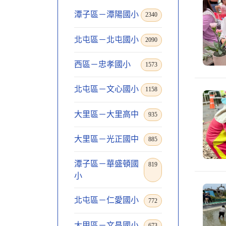
潭子區－潭陽國小
2340
北屯區－北屯國小
2090
西區－忠孝國小
1573
北屯區－文心國小
1158
大里區－大里高中
935
大里區－光正國中
885
潭子區－華盛頓國
819
小
北屯區－仁愛國小
772
大甲區－文昌國小
673