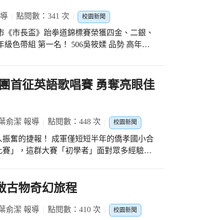
報導
點閱數：341 次
校園新聞
市《市長盃》跆拳道錦標賽榮獲四金、二銀、
年級色帶組 第一名！ 506吳筱媃 品勢 高年級
 中年級色帶組 第一名！ 304吳泉江 競速踢擊
速踢擊 中年級色帶組 第二名！ 303黃品熏 競
靖睿 競速踢擊 中年級色帶組 第三名！ 102吳
團首征英語歌唱賽 勇奪亮眼佳
4黃稚妍 競速踢擊 低年級色帶組 第三名！ #忠
葉俞潔 報導
點閱數：448 次
校園新聞
僅短短半年的僑孝國小合
比賽」，這群大賽「初學者」面對眾多經驗豐
滿滿的笑容與動人歌聲征服全場，最終在激烈
績！ <僅集訓半年！小將登臺
立以來，在指導老師的悉心帶領下，孩子們利
開啟古物奇幻旅程
礎的發音、咬字，到複雜的聲部和諧度，對這
的是，比賽當天，這群平均年齡不到12歲的孩
葉俞潔 報導
點閱數：410 次
校園新聞