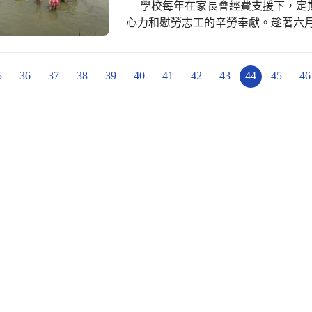
學校每年在家長會經費支援下，定期辦理教育志工聯誼活動，凝聚志工夥伴的向
木健康逐漸惡化。孩子們聽完後都十
心力和慰勞志工的辛勞奉獻。趁著六
沒有立即性的危險，只要持續照顧與
心放輕鬆吧! 東寶國小各志工隊好
羊班孩子們立刻決定要來幫這棵百年老
間，一上車即刻轉換K歌模式，一邊
天（25日）一早，山羊班師生便先圍
知不覺便抵達了目的地。 這次安排
5
36
37
38
39
40
41
42
43
44
45
46
長了雜草、哪些藤蔓纏繞在樹幹上，
鄉，向禾休閒漁場與周圍鰲鼓溼地生
葉。為了確保工作安全，老師們先在
育場域，這裡以「海盜村」為特色主
著，園長也進行工作安全宣導，除了
洗褲、划船撈海菜、釣魚、烤鮮蚵等
草適合的處理方式。例如，有些草可
認識當地的自然生態與產業文化。 
除；而像扭肚藤與三角葉西番蓮這類
處，有間鰲鼓自然生態展示館，這裡
影響大樟樹生長。 等大家都了解工作內容後，山羊班孩子便正式開始今天的守護任
飾，館內提供了生態導覽解說，讓大夥了解當地特色。 
務。首先進行的是大黍草清除工作。
彰化社頭的樂活襪之鄉觀光工廠，志
草。他們一手抓著草根、一手小心割
外該廠針對不同需求開發出特色產品，
班孩子則擔任協助角色，負責將割下
為心動，大夥們也大肆採購一番。 晚餐後，夕陽伴我歸，結束了一天緊湊且充實的
葉與垃圾。雖然天氣有些悶熱，但大
行程，大家滿載而歸，相約明年再聚
適的環境。 除了地面的雜草之外，大家也發現許多藤蔓纏繞在樹幹與枝條上。於是
孩子們一起合力拉扯，清除這些危機
上，所以園長帶著孩子爬上梯子，觀
長年累積了不少落葉與泥土，如果長
大家利用小樹枝當作工具，小心將堆