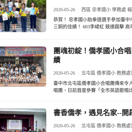
2026-05-26
西區 忠孝國小 學務處 
恭賀！ 忠孝國小跆拳道選手參加臺中
三銅的佳績！ 603李峮虹 競速踢擊 高
黃帶組 第一名！ 403池軒菱 競速踢擊
中年級色帶組 第一名！ 409黃唯甄 競
速踢擊 中年級色帶組 第二名！ 308王
團魂初綻！僑孝國小合唱
侑庭 品勢 低年級色帶組 第三名！ 10
績
孝國小社團
2026-05-26
北屯區 僑孝國小 教務處
臺中市北屯區僑孝國小合唱團傳來令人振奮的捷報！ 成軍
唱團，日前首度參賽「全市英語歌唱
富的勁旅，不僅毫無懼色，更以自信
的競爭中脫穎而出，榮獲這場比賽乙A組的「甲等」佳
展現大將之風> 僑孝國小合唱團自成
書香僑孝，遇見名家--
用課間時間緊鑼密鼓地練習。從最基
群孩子而言都是全新挑戰。 令人驚豔
2026-05-26
北屯區 僑孝國小 教務處