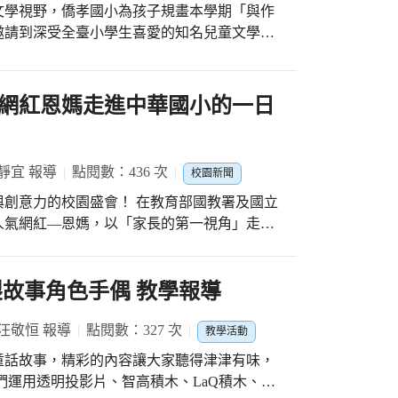
臉上完全沒有初次參賽的青澀與緊張。他們昂
文學視野，僑孝國小為孩子規畫本學期「與作
音與層次分明的和聲，展現了超齡的大將之
邀請到深受全臺小學生喜愛的知名兒童文學作
 <最棒的初體驗 點燃未來
級的孩子們帶來一場精采絕倫的文學饗宴。鄭
團員們來說，這次的經驗無疑是一劑強心針。
冒險》系列為核心，帶領現場親師生展開了一
不自禁的開口唱誦起比賽歌曲，享受之情溢於
聽得津津有味。 <文學結合歷史！
網紅恩媽走進中華國小的一日
演講一開場，鄭宗弦老師便以幽默風趣、充滿
隊合作、面對挑戰並建立自信。這趟「初征」
方分享了自己的創作心路歷程，並深入淺出地
們，音樂旅程上最完美的起點。
險》這套將「翠玉白菜」、「肉形石」等故宮
靜宜 報導
點閱數：436 次
校園新聞
創意力的校園盛會！ 在教育部國教署及國立
老師透過生動的故事背景介紹，不僅解開了古
人氣網紅—恩媽，以「家長的第一視角」走進
中勾勒出豐富的畫面。台下的高年級學生個個
課程與「雙語生活化」的校園日常！ 究竟
全沉浸在文字與歷史交織的魔幻世界中。 <
看看今天的三大精彩亮點： 亮點一 🎤
談> 即將邁入青春期的高年級孩子們，展現
禮堂由外師 Alex、Jhav 與學生主持群驚艷
製故事角色手偶 教學報導
舉手向鄭老師提問，「你最喜歡故宮的哪一個
梓瑟、立茵兩位英語老師共同點石成金。503
本書？」，問題充滿了對鄭老師的好奇。 閱
持人，不僅英文對話更有深度，連台風都變穩
汪敬恒 報導
點閱數：327 次
」就是希望透過作家親自現身說法，點燃孩子
教學活動
近距離對話，不僅讓孩子們領略原創文學的魅
童話故事，精彩的內容讓大家聽得津津有味，
模！全程用英文介紹環保設計理念，自信滿滿
記憶，期待這顆文學的種子在未來結出豐碩的
們運用透明投影片、智高積木、LaQ積木、黏
褲子與時尚提袋，完美結合環保、美感與英語