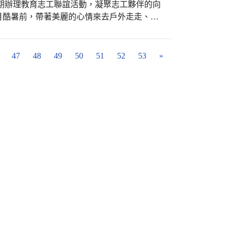
分擔心。不過，經過專業評估後，目前樹木並
月酷暑前，帶著美麗的心情來去戶外走走、身
整理環境，仍然可以穩定生長。聽到這裡，山
久沒有聚在一起了，難得大家挪出寶貴的時
樟樹做一些事情，讓它可以更健康長久。 今
享用各自帶來的豐富茶點，一邊盡情高歌，不
繞著樟樹進行觀察，孩子們仔細看看哪些地方
前往座落於以養殖漁業為主的嘉義縣東石
47
48
49
50
51
52
53
»
也發現樹洞與樹幹縫隙間堆積了許多長年的落
態呼應，由養殖文蛤的傳統魚塭轉型成環境教
周邊擺放交通錐，提醒大家注意工作區域。接
題打造，提供專業導覽、漁業體驗如摸喇仔兼
教導孩子如何安全使用工具外，也介紹不同雜
相關活動，讓大朋友小朋友都能在玩樂的同時
以直接拔除，有些則需要使用鐮刀從根部割
中午用完餐緊接著參觀距離向禾漁場不遠
攀爬植物，如果不處理，便會持續纏繞樹木，
有一大片綠地草坪，以及鳥類鴨群的藝術裝
下午大夥繼續搭車前往位在
大班孩子因力氣較大，因此負責拿鐮刀協助割
工夥伴們每人親自手作獨一無二的襪娃娃，另
除，動作雖然還有些生疏，但都非常認真。小
像是穿7天、14天不會臭的機能襪子，令人頗
來的雜草集中丟棄，也順便幫忙撿拾地面的落
家仍努力合作，希望能替大樟樹整理出乾淨舒
。
之外。另外，還有一些枯樹葉、枯枝卡在樹
察樹幹上方的情況。原來，大樟樹樹幹凹陷處
期積水，就容易讓腐朽情況更加嚴重。因此，
積物一點一點扒落下來，希望能減少水分滯