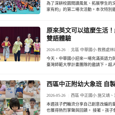
子們，站上聚光燈投射的大舞台時，
為了深耕校園閱讀風氣、拓展學生的
首挺胸、眼神閃亮，用精準的英語發
家有約」的第二場次活動。本次特別
風，完美的舞臺凝聚力讓台下評審與觀眾留下深刻印象。
家——鄭宗弦老師親臨校園，為高年
歌唱夢> 對於第一次參加大型賽事的
老師以其經典得獎著作《穿越故宮大
所有合唱團團員興奮地在遊覽車上情
場橫跨古今的時空探險，現場互動熱烈，孩子們
原來英文可以這麼生活！
言表 僑孝國小這次合唱團初試啼聲便一鳴驚人，不僅抱回甲等獎狀，更為孩子們上
《穿越故宮大冒險》激發無限想像> 
雙語體驗
了一堂最棒的「素養課」——學會團
親和力的口吻吸引了全場目光。他大
不是終點，而是這群熱愛歌唱的孩子
引導高年級學生認識《穿越故宮大冒
2026-05-26
北區 中華國小 教務處林
國寶融入奇幻冒險的系列作品。 在鄭老師的引領下，原本靜態、看似與生活有些距
今天，中華國小迎來一場充滿英語力與
離的歷史古物，彷彿全都有了生命。
臺灣師範大學計畫團隊的邀請下，超
物的神祕面紗，更引導孩子們在腦海
臺中市北區中華國小，親身體驗學校英語
聚精會神、雙眼閃爍著好奇的光芒，完
中華的孩子們有多厲害？讓我們和恩媽一起來
展現思辨力！高年級與作家展開深度對
英語展能秀：孩子們的自信舞台！ 活動在
西區中正附幼大象班 自
了令人驚豔的觀察力與思辨力，紛紛
開場！這次的展演由五、六年級同學與
藝術品？」、「老師你小時候讀了多少
班的陳玥甯興奮地分享：「擔任小主
2026-05-26
西區 中正國小 施又靖、
讀是一輩子的資產，而「與作家有約
健了！」 亮點二 👗 國際瞭望：舊衣新變身，伸展台大秀創意！ 五年級孩子們大玩
對文字的熱情。這次與鄭宗弦老師的
本週孩子們輪流分享自己創意改編的
「舊衣改造」，化身小小設計師與超
力，更在他們心中留下了難忘的閱讀
也獲得熱烈掌聲與回饋。 接著，孩子
地在伸展台上展示親手製作的上衣、
果實。