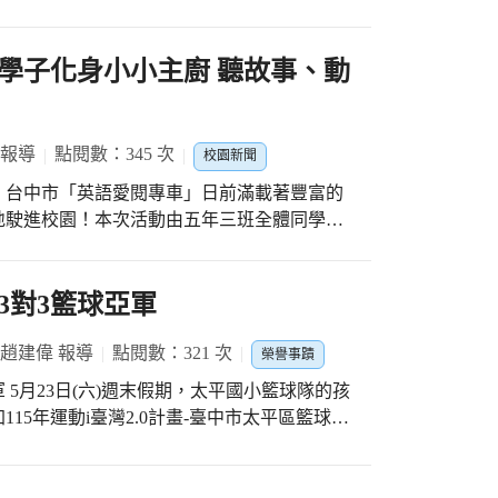
角色立體化呈現。 大家細心設計造型、搭配
，不僅展現豐富創意，也看見孩子們細膩的觀
，並共同後製成班級專屬畢業影片，為彼此留
學子化身小小主廚 聽故事、動
，捕捉孩子們最自然的雙語日常。 ❤️ 恩
教室，看到學生用英語自然互動，我才發現
 報導
點閱數：345 次
是融入生活的一門語言！」 在中華國
校園新聞
，而是孩子們探索世界、勇敢表達自我的超能
，台中市「英語愛閱專車」日前滿載著豐富的
國際視野的雙語環境，陪伴每個中華寶貝自信
地駛進校園！本次活動由五年三班全體同學共
勉勵打氣，期許孩子們在輕鬆活潑的氛圍中，
幕：驚喜專車開鑼！行動數位故事饗宴 活動在
愛閱專車一變身，就成了吸睛的行動舞台。在
3對3籃球亞軍
班的同學們圍繞在專車旁，透過車載的大型數位
uy Took My Ball!》。生動有趣的肢體語
 趙建偉 報導
點閱數：321 次
榮譽事蹟
間拉近了孩子們與英文的距離。現場互動熱
的孩
發出開心的笑聲，在藍天白雲下體驗了一場別
15年運動i臺灣2.0計畫-臺中市太平區籃球社
美味魔法延伸！課堂動手做英式銅鑼燒 享用完
學習場地移回班級教室，展開令人期待的「銅
國小男子組3對3亞軍」的殊榮---603 王
同學們分組合作，化身為小小點心師傅。孩子
很認真投入哦，大家