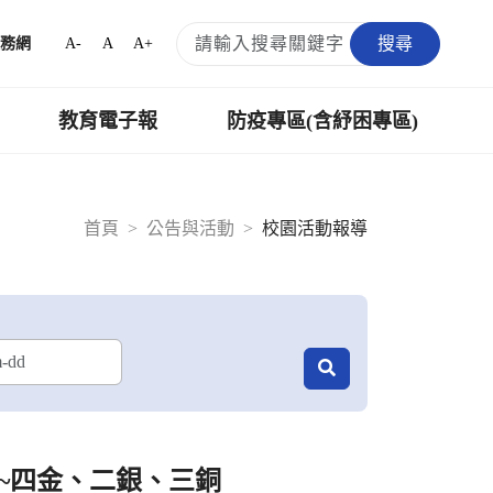
搜尋
A-
A
A+
務網
教育電子報
防疫專區(含紓困專區)
首頁
公告與活動
校園活動報導
~四金、二銀、三銅