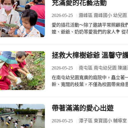
充滿愛的花藝活動
們一邊複習著課堂上學到的食材與烹
都真的好棒! 籃球運動不僅能鍛鍊強健體魄，更能培養團隊合作的絕佳默契！大家一
烤的鬆軟餅皮上抹上香甜的紅豆餡與果
起為這群努力拼搏的孩子們喝采，也
2026-05-25
霧峰區 霧峰國小 幼兒園
看著自己親手完成的銅鑼燒，成就感
動的魅力！
邊品嚐美味，一邊用英語聊天，真正實
愛的插花活動～除了邀請平常照顧我
語：有得吃、有得玩、更有得學！ 這
嬤、爺爺、奶奶等愛我們的家人💐 從花朵、裝飾葉瓣到五彩燈串等裝飾，孩子與家
與「生活手作」完美結合。參與的50
人們一同度過了溫馨的母親節時光❤️🧡💛
趣了，不僅有好看的英語故事可以聽
吃的銅鑼燒可以親自動手做！ 校方表
拯救大樟樹爺爺 溫馨守
語教學的框架，更點燃了孩子們自主
進優質的外語與閱讀資源，讓這份學習
2026-05-25
南屯區 南屯幼兒園 陳議
英語愛閱專車TaichungEnglishVan
在南屯幼兒園寬廣的庭院中，矗立著
幹、寬闊的枝葉，不僅為校園帶來綠
許多孩子喜歡在附近遊戲，老師們也
這棵大樟樹對全園師生而言，不只是植
陣子，山羊班孩子發現學校邀請專業
帶著滿滿的愛心出遊
分好奇，便特地前往詢問園長，想知
令人擔心的消息。原來，這棵百年大
2026-05-25
潭子區 東寶國小 輔導室
有約七成出現腐朽情形，再加上周邊