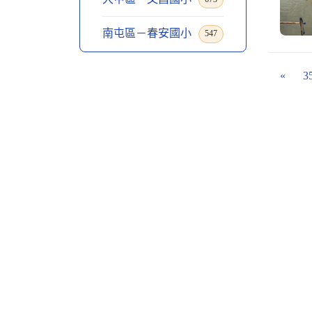
南屯區－春安國小
547
«
3