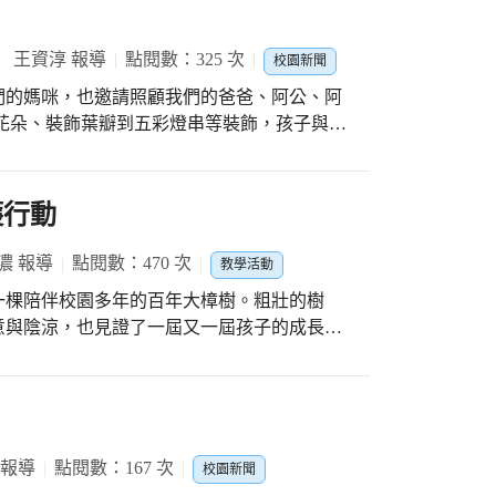
飪相關英語單字、句型，一邊小心翼翼地在現
醬。 教室裡瀰漫著濃濃的鬆餅香氣，同學們
歡迎更多喜歡運動的小朋友一起來感受籃球運
 王資淳 報導
點閱數：325 次
校園新聞
滿滿。大家迫不及待地與好朋友分享成品，一
踐了將語言融入日常生活的核心精神。 結
們的媽咪，也邀請照顧我們的爸爸、阿公、阿
次的英語愛閱專車活動，成功將「英語閱讀」
3班同學們紛紛表示，這樣的上課方式實在太有
💚💙💜
、有充滿樂趣的互動可以玩，最後竟然還有好
示，透過愛閱專車的推廣，不僅打破了傳統英
護行動
閱讀與學習英文的熱情。未來學校也將持續引
的快樂與能量在校園中持續激盪。 #臺中市
濃 報導
點閱數：470 次
教學活動
一棵陪伴校園多年的百年大樟樹。粗壯的樹
意與陰涼，也見證了一屆又一屆孩子的成長。
經常帶著幼兒在樹蔭下進行耕作或探索，因此
物，更像是一位默默守護校園的老朋友。 前
人員替大樟樹進行健康檢查。大家對此感到十
道大樟樹的狀況。沒想到，大家卻得知了一個
樟樹雖然外觀看起來依舊茂盛，但其實內部已
 報導
點閱數：167 次
校園新聞
雜草叢生、樹上還寄生榕樹，長期下來都讓樹