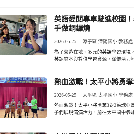
土、立體拼豆等多元素材，將故事中的
力！ 亮點三 🎓 青春不留白：專屬畢業英文影片 六年級的學長姐們則透過全英文自
色彩，把平面的圖案化為生動的作品
我介紹，感性回顧六年來的成長點滴
察力與手作能力喔！
英語愛閱專車駛進校園！
下珍貴又深刻的青春回憶！ 除了精彩的舞台，拍攝團隊也深入了 TETE英語課堂、
手做銅鑼燒
校園英語廣播、雙語健康操及英語歌唱活動
媽體驗後也忍不住驚嘆： 「親自走進
2026-05-25
潭子區 潭陽國小 教務處
——現在的英文課早就不再是死背課本，而
小，英語從來不是考卷上的死板答案
為了營造在地、多元的英語學習環境
力！ 我們將持續打造溫暖、多元且具
英語繪本與數位學習資源，滿懷活力
開口、快樂學習，勇敢迎向大世界！
同參與，校長更特別親臨現場為師生
感受跨文化與語言學習的樂趣。 第一
熱鬧的氣氛中拉開序幕。滿載書籍的
熱血激戰！太平小將勇奪
外籍教師與校內師生的帶領下，503
螢幕，一起聆聽了經典英語繪本《A Big G
2026-05-25
太平區 太平國小 學務處
言、抑揚頓挫的英語說故事技巧，瞬
熱血激戰！太平小將勇奪3對3籃球亞軍 5月23日(六)週末假期，太平國小籃球隊
烈，孩子們不僅專注聆聽，更不時爆
子們展現滿滿活力，前往太平國中參加1
開生面的戶外英語閱讀課。 第二幕：
區聯誼賽活動。 在激烈的球場上，太平灰熊小將們揮灑汗水，展現絕佳默契與拼戰
豐富的精神食糧後，第二節課隨即將
決心！恭喜以下同學憑藉優異表現，抱回「
鑼燒製作體驗」。在老師的引導下，
品喆、605 黃定謙、608 廖柏威、608 邱昱甥。 其他參賽孩子也