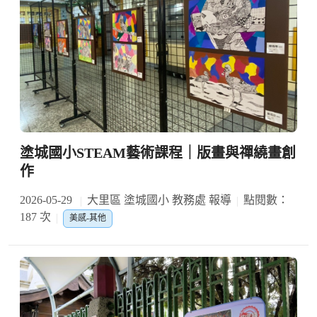
塗城國小STEAM藝術課程｜版畫與禪繞畫創
作
2026-05-29
大里區 塗城國小 教務處 報導
點閱數：
187 次
美感-其他