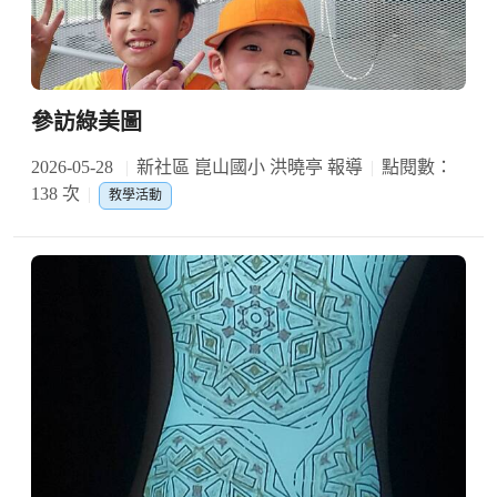
參訪綠美圖
2026-05-28
新社區 崑山國小 洪曉亭 報導
點閱數：
138 次
教學活動