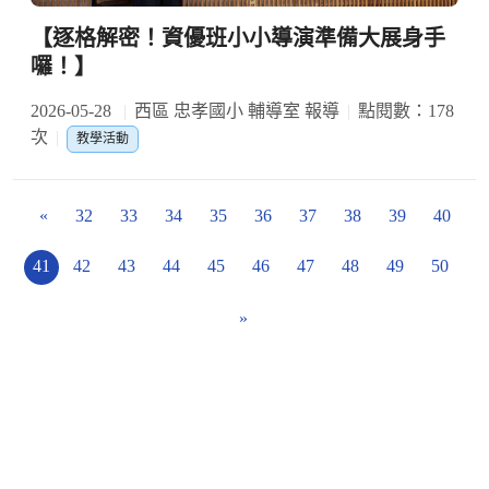
【逐格解密！資優班小小導演準備大展身手
囉！】
2026-05-28
西區 忠孝國小 輔導室 報導
點閱數：178
次
教學活動
«
32
33
34
35
36
37
38
39
40
41
42
43
44
45
46
47
48
49
50
»