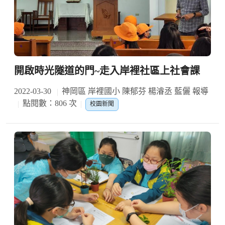
開啟時光隧道的門~走入岸裡社區上社會課
2022-03-30
神岡區 岸裡國小 陳郁芬 楊濬丞 藍儷 報導
點閱數：806 次
校園新聞