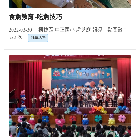
食魚教育~吃魚技巧
2022-03-30
梧棲區 中正國小 盧芝庭 報導
點閱數：
522 次
教學活動