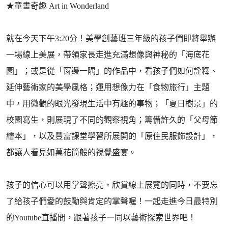
★童畫奇趣 Art in Wonderland
就在今天下午3:20分！美學創藝班三年級的孩子們即將舉辦
一場線上美展，帶領家長走進充滿想像與神秘的「海底花
園」；或是從「窗邊一隅」的作品中，看孩子們如何詮釋、
延伸藝術家的美學風格；運用想像力在「食物旅行」主題
中，用微觀的眼光發現生活中有趣的事物；「夏日樹景」的
校園寫生，則展現了不同的觀察視角；籌備許久的「父母節
繪本」，以及豐富課堂學習所展開的「原住民服飾設計」，
都讓人看見如萬花筒般的視覺盛宴。
孩子的信心可以用掌聲擦亮，欣賞線上展覽的同時，不要忘
了給孩子們愛的鼓勵與肯定的掌聲喔！一起走進今日最特別
的Youtube直播間，跟著孩子一同以藝術探索世界吧！