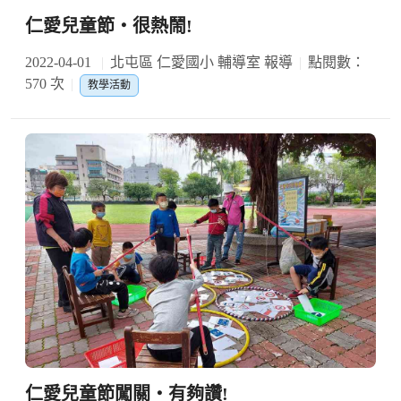
仁愛兒童節‧很熱鬧!
2022-04-01
北屯區 仁愛國小 輔導室 報導
點閱數：
570 次
教學活動
仁愛兒童節闖關‧有夠讚!