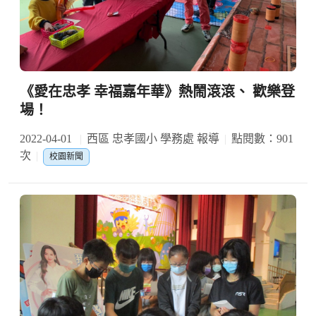
《愛在忠孝 幸福嘉年華》熱鬧滾滾、 歡樂登
場！
2022-04-01
西區 忠孝國小 學務處 報導
點閱數：901
次
校園新聞