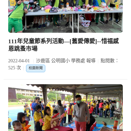
111年兒童節系列活動—[舊愛傳愛]--惜福感
恩跳蚤市場
2022-04-01
沙鹿區 公明國小 學務處 報導
點閱數：
525 次
校園新聞