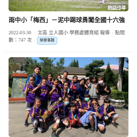
雨中小「梅西」－泥中踢球勇闖全國十六強
2022-03-30
北區 立人國小 學務處體育組 報導
點閱
數：747 次
榮譽事蹟