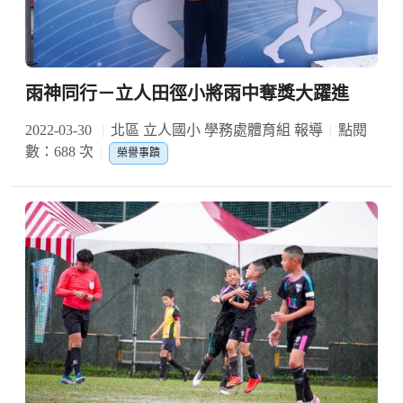
雨神同行－立人田徑小將雨中奪獎大躍進
2022-03-30
北區 立人國小 學務處體育組 報導
點閱
數：688 次
榮譽事蹟