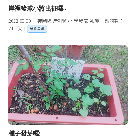
岸裡籃球小將出征囉~
2022-03-30
神岡區 岸裡國小 學務處 報導
點閱數：
745 次
榮譽事蹟
種子發芽囉!