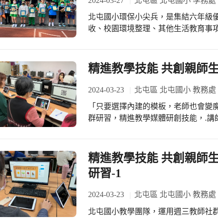
2024-03-27
北屯區 北屯國小 學務處
北屯國小環保小尖兵，是集結六年級
收、校園環境整理、其他生活教育事項
給五年級學弟妹，希望學弟妹也能見賢思齊，繼
環保尖兵 讚！」
精進教學技能 共創親師
2024-03-23
北屯區 北屯國小 教務處
「只要選擇內建的模板，老師也會變
群研習，精進教學媒體研創技能，.講師
地創建更好的課程 – Wordwall頁
論：將Wordwall應用於食農教育及各教
費版，將食農教育及各教學領域教學內容以
精進教學技能 共創親師生
分享。.
研習-1
2024-03-23
北屯區 北屯國小 教務處
北屯國小教學團隊，運用週三教師社群