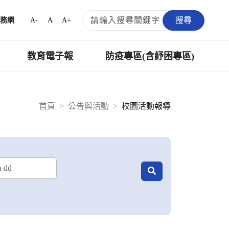
搜尋
A-
A
A+
務網
教育電子報
防疫專區(含紓困專區)
首頁
公告與活動
校園活動報導