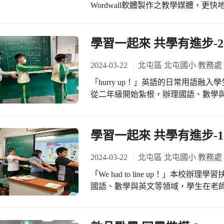
Wordwall軟體製作之教學媒體，更快地
部分是實作與分享：1.社群夥伴討論：將
實作與分享：註冊登入Wordwall
Wordwall軟體，製作教學媒材。 3.心
學習一起來 共學有進步-2
2024-03-22
北屯區 北屯國小 教務處
「hurry up！」英語的日常用語
從二年級開始紮根，辦理國語、數學
之進步。「老師，我會拼音了，謝謝
「學習扶助」計畫推動至今已10餘年
助」機制，幫助需要學習協助的國中
學習一起來 共學有進步-1
力，廣獲學生家長支持。學校與教師
2024-03-22
北屯區 北屯國小 教務處
「We had to line up！」本
國語、數學與英文等領域，學生在老師
助」計畫推動至今已10餘年，不僅重
幫助需要學習協助的國中小學生提升
家長支持。學校與教師投入學習扶助