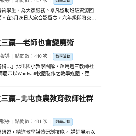
 報導
點閱數：417 次
教學活動
優質學生，為大家服務。舉凡協助班級資源回
。在3月26日大家合影留念，六年級即將交棒
續成為「地表最強 史上無敵—北屯
生三贏—老師也會變魔術
 報導
點閱數：440 次
教學活動
魔術…」北屯國小教學團隊，運用週三教師社
展示以Wordwall軟體製作之教學媒體，更快
面介紹。第二部分是實作與分享：1.社群夥伴討
學領域。2.實作與分享：註冊登入Wordwall免
Wordwall軟體，製作教學媒材。 3.心得
三贏--北屯食農教育教師社群
 報導
點閱數：431 次
教學活動
研習，精進教學媒體研創技能，.講師展示以