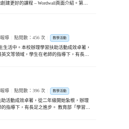
創建更好的課程 – Wordwall頁面介紹。第二
Wordwall應用於食農教育及各教學領域。2.
免費版，將食農教育及各教學領域教學內容以
得分享。.
 報導
點閱數：456 次
教學活動
融入學生生活中。本校辦理學習扶助活動成效卓著，
與英文等領域，學生在老師的指導下，有長足
您！」這樣的成就感是非常開心的。教育部
，不僅重視課後學習，也融入「課中學習扶
小學生提升國語文、英語文、數學等基本學
投入學習扶助，一起讓學生學習持續進步。
 報導
點閱數：396 次
教學活動
校辦理學習扶助活動成效卓著，從二年級開始紮根，辦理
的指導下，有長足之進步。 教育部「學習扶
視課後學習，也融入「課中學習扶助」機制，
國語文、英語文、數學等基本學力，廣獲學生
，一起讓學生學習持續進步。