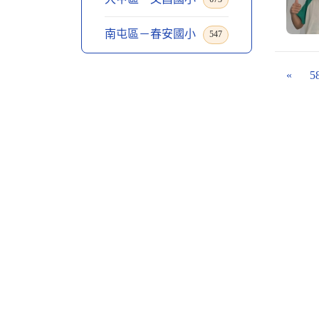
南屯區－春安國小
547
«
5