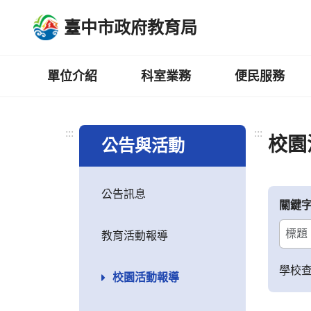
跳
臺中市政府教育局
到
主
要
內
單位介紹
科室業務
便民服務
容
區
:::
:::
校園
公告與活動
公告訊息
關鍵
教育活動報導
學校
校園活動報導