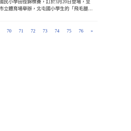
國民小學田徑錦標賽，訂於3月20日登場，至
中市立體育場舉辦，北屯國小學生的「飛毛腿與
事。田徑，或稱田徑運動、陸上競技，田賽和
目。以高度和距離長度計算成績的跳躍、投擲
競走和跑的項目叫「徑賽」。
70
71
72
73
74
75
76
»