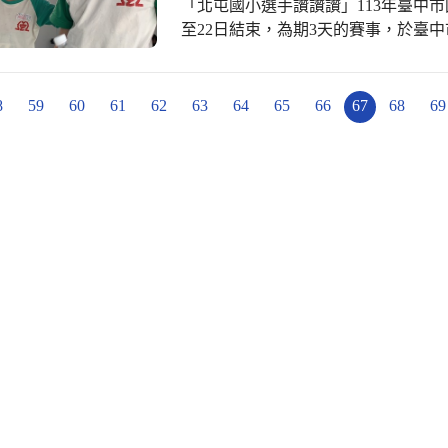
「北屯國小選手讚讚讚」113年臺中市
至22日結束，為期3天的賽事，於臺
大力士」總動員，參加一年一度的盛
徑賽的統稱，是人類最傳統的運動項
項目叫「田賽」，以時間計算成績的
8
59
60
61
62
63
64
65
66
67
68
69