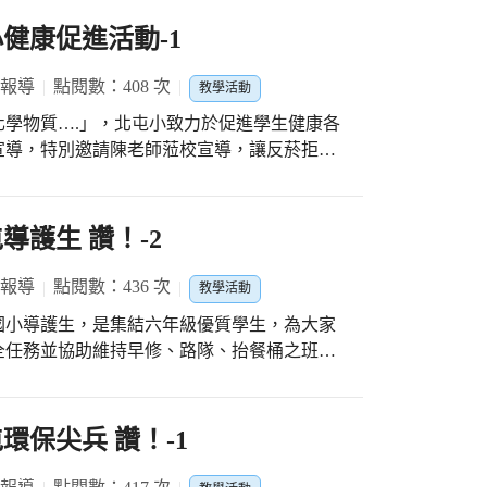
健康促進活動-1
 報導
點閱數：408 次
教學活動
種化學物質….」，北屯小致力於促進學生健康各
宣導，特別邀請陳老師蒞校宣導，讓反菸拒檳
導護生 讚！-2
 報導
點閱數：436 次
教學活動
國小導護生，是集結六年級優質學生，為大家
全任務並協助維持早修、路隊、抬餐桶之班級
日大家合影留念，六年級即將交棒給五年級學弟
妹，希望學弟妹也能見賢思齊，繼續成為「地表最強 史上無敵—北屯導護生 讚！」
環保尖兵 讚！-1