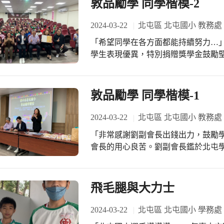
敦品勵學 同學楷模-2
2024-03-22
北屯區 北屯國小 教務處
「希望同學在各方面都能持續努力…
學生表現優異，特別捐贈獎學金鼓勵堅
學」強調的是堅毅果敢的品格以及堅
齊，創造自己璀璨的未來。
敦品勵學 同學楷模-1
2024-03-22
北屯區 北屯國小 教務處
「非常感謝劉副會長出錢出力，鼓勵
會長的用心良苦。劉副會長鑑於北屯
努力不懈的孩子們獎金！
飛毛腿與大力士
2024-03-22
北屯區 北屯國小 學務處