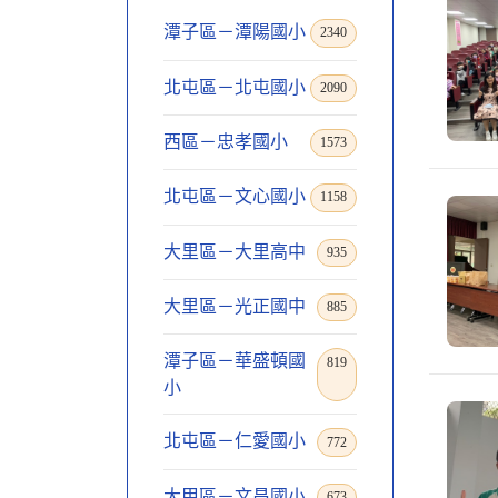
潭子區－潭陽國小
2340
北屯區－北屯國小
2090
西區－忠孝國小
1573
北屯區－文心國小
1158
大里區－大里高中
935
大里區－光正國中
885
潭子區－華盛頓國
819
小
北屯區－仁愛國小
772
大甲區－文昌國小
673