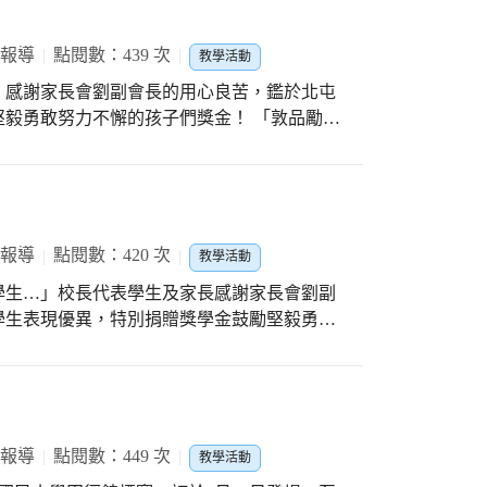
 報導
點閱數：439 次
教學活動
」感謝家長會劉副會長的用心良苦，鑑於北屯
毅勇敢努力不懈的孩子們獎金！ 「敦品勵
毅不懈的奮鬥力，希望北屯孩子們都能見賢思
 報導
點閱數：420 次
教學活動
學生…」校長代表學生及家長感謝家長會劉副
學生表現優異，特別捐贈獎學金鼓勵堅毅勇敢
 報導
點閱數：449 次
教學活動