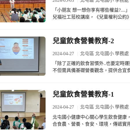
2024-05-03
北屯區 北屯國小 學務處
「小朋友 想一想你享有哪些權益?....」北屯國小學務處辦理「兒童權益宣導」邀請
兒福社工蒞校講座，《兒童權利公約
1989年11月20日的會議上通過該有關
適用於全世界的兒童，即18歲以下的
力的國際公約，並涵蓋所有人權範疇
兒童飲食營養教育-2
中的權利。
2024-04-27
北屯區 北屯國小 學務處
「除了正確的飲食習慣外..也要定時
不但需具備基礎營養觀念，提供合宜
態度，更要成為孩子鏡像學習的模仿
兒童飲食營養教育-1
2024-04-27
北屯區 北屯國小 學務處
北屯國小健康中心關心學生飲食健康
合食農、營養、食安、環境，傳遞實