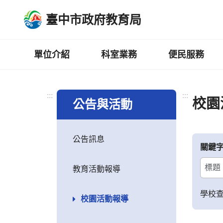
跳
臺中市政府教育局
到
主
要
內
單位介紹
科室業務
便民服務
容
區
:::
:::
校園
公告與活動
公告訊息
關鍵
教育活動報導
學校
校園活動報導