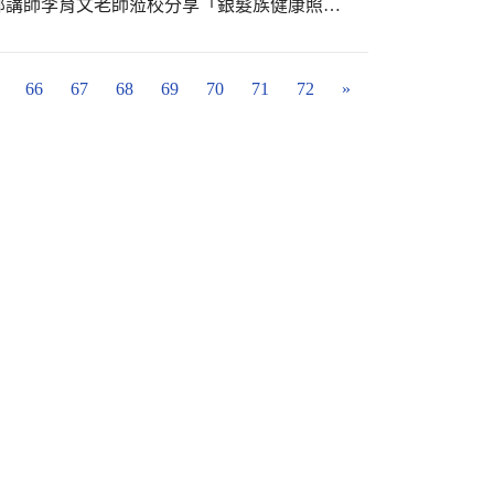
部講師李育文老師蒞校分享「銀髮族健康照
者自我保健常識。衛生所護理師宣導高齡友善
堆積物品，避免長者跌倒，室內光線充足、通
心及細心的動作，為了營造舒適、安全、明亮
66
67
68
69
70
71
72
»
者家的感覺。