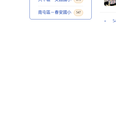
南屯區－春安國小
547
«
5