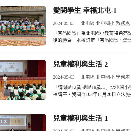
愛閱學生 幸福北屯-1
2024-05-03
北屯區 北屯國小 教務處
「有品閱讀」為北屯國小教育特色亮
後的勝負，本校訂定「有品閱讀、愛
教育、生命教育、生活教育、藝文教
的課程當中，搭配言教、身教、境教
展、關注學生真實需求，幫助學生能
兒童權利與生活-2
惡、知善、樂善並行善，並且表現出
達到全人健康的發展。
2024-05-03
北屯區 北屯國小 學務處
「請問是12歲 還是18歲…」北屯國小學務處辦理「兒童權益宣導」邀請兒福社工蒞
校講座，我國自103年11月20日立
規範為標竿，全方位構築守護兒童身
兒童權利與生活-1