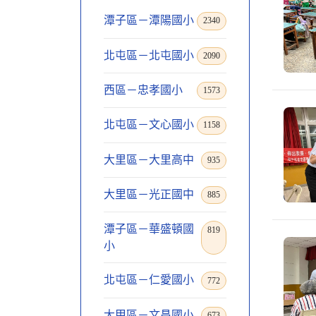
潭子區－潭陽國小
2340
北屯區－北屯國小
2090
西區－忠孝國小
1573
北屯區－文心國小
1158
大里區－大里高中
935
大里區－光正國中
885
潭子區－華盛頓國
819
小
北屯區－仁愛國小
772
大甲區－文昌國小
673