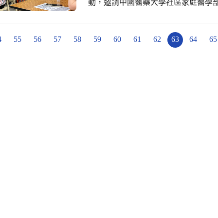
動，邀請中國醫藥大學社區家庭醫學
護」，希望透過提醒與叮嚀，提升長
服務的教育訓練；，維持走道通暢不
風、低噪音、溫濕度監測等，所有貼
4
55
56
57
58
59
60
61
62
63
64
65
以及有隱私的友善空間，提供在地長