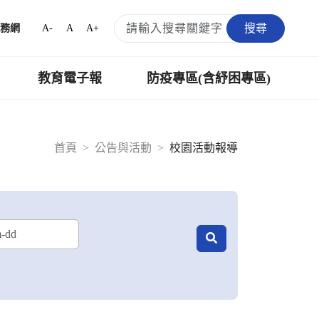
搜尋
A-
A
A+
務網
教育電子報
防疫專區(含紓困專區)
首頁
公告與活動
校園活動報導