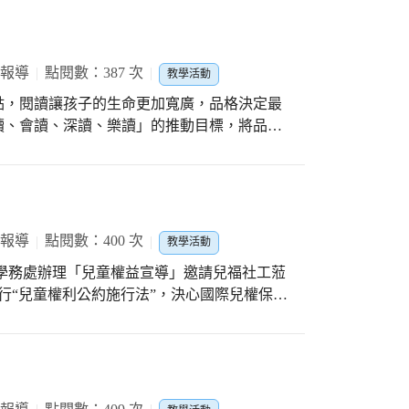
 報導
點閱數：387 次
教學活動
點，閱讀讓孩子的生命更加寬廣，品格決定最
讀、會讀、深讀、樂讀」的推動目標，將品德
育、環境教育、鄉土文化教育融合在閱讀教育
和體驗學習，以學生為主體，鼓勵學生多元發
愛讀、會讀、深讀、樂讀，並且能明辨是非善
善良的行為，落實實踐在日常生活中，最終能
 報導
點閱數：400 次
教學活動
法施行“兒童權利公約施行法”，決心國際兒權保障
心健康發展的環境。