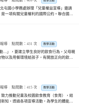
 報導
點閱數：409 次
教學活動
》是一項有關兒童權利的國際公約。聯合國在
議案，1990年9月2日生效。 《兒童權利公約》
所有人。 《兒童權利公約》是首條具法律約束
，保障兒童在公民、經濟、政治、文化和社會
 報導
點閱數：431 次
教學活動
運動…」，要建立學生良好的飲食行為，父母親
食物以及用餐環境給孩子，有開放正向的飲食
對象，以身作則，讓自己成為孩子好榜樣！
 報導
點閱數：415 次
教學活動
，致力推動兒童及校園飲食教育（食育），結
用新知，透過各項宣導活動，為學生的體能及