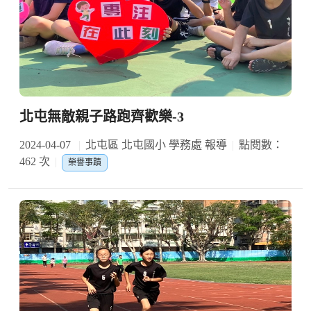
北屯無敵親子路跑齊歡樂-3
2024-04-07
北屯區 北屯國小 學務處 報導
點閱數：
462 次
榮譽事蹟