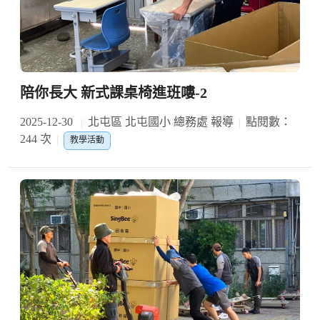
陪你長大 新式課桌椅進班嘍-2
2025-12-30
北屯區 北屯國小 總務處 報導
點閱數：
244 次
教學活動