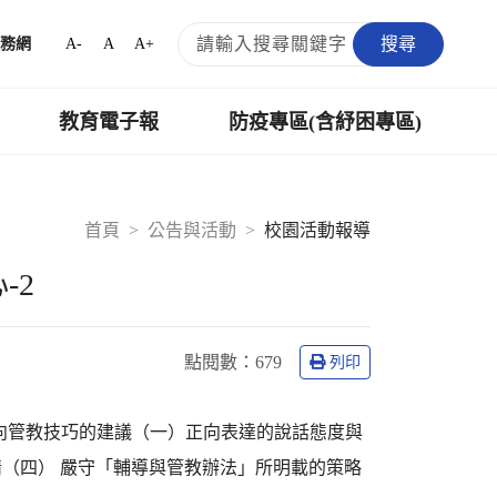
搜尋
A-
A
A+
務網
教育電子報
防疫專區(含紓困專區)
首頁
公告與活動
校園活動報導
-2
點閱數：
679
列印
向管教技巧的建議（一）正向表達的說話態度與
（四） 嚴守「輔導與管教辦法」所明載的策略