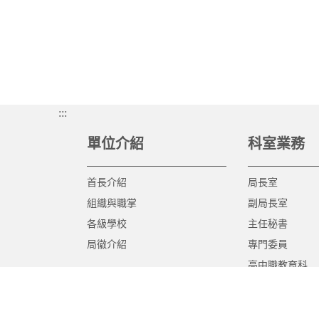
:::
單位介紹
科室業務
首長介紹
局長室
組織與職掌
副局長室
各級學校
主任秘書
局徽介紹
專門委員
高中職教育科
國中教育科
國小教育科