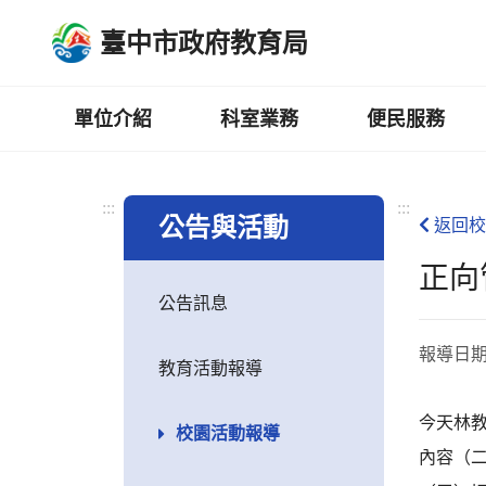
跳
臺中市政府教育局
到
主
要
內
單位介紹
科室業務
便民服務
容
區
:::
:::
公告與活動
返回校
正向
公告訊息
報導日
教育活動報導
今天林
校園活動報導
內容（