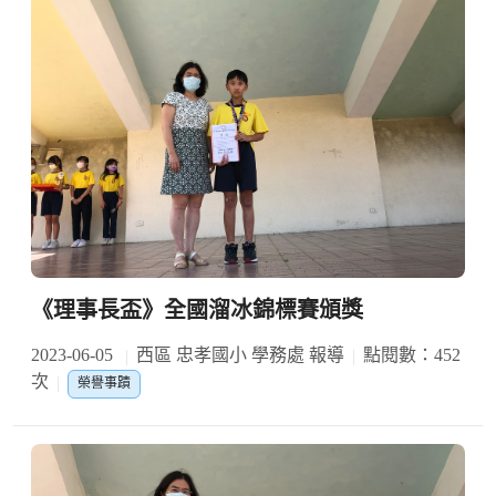
《理事長盃》全國溜冰錦標賽頒獎
2023-06-05
西區 忠孝國小 學務處 報導
點閱數：452
次
榮譽事蹟